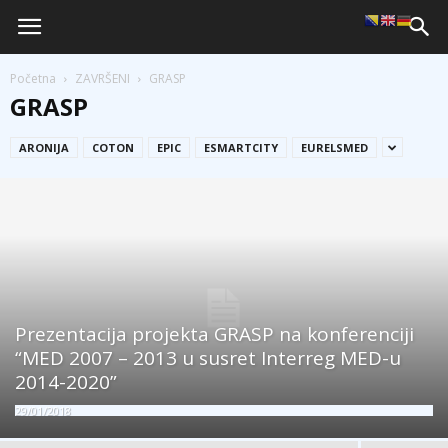
Početna
ZAVRŠENI
GRASP
GRASP
ARONIJA
COTON
EPIC
ESMARTCITY
EURELSMED
Prezentacija projekta GRASP na konferenciji
“MED 2007 – 2013 u susret Interreg MED-u
2014-2020”
29/01/2018