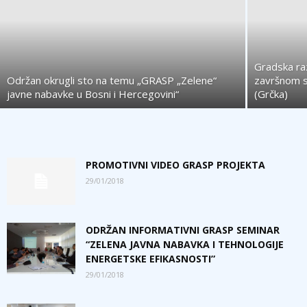
Gradska ra
Održan okrugli sto na temu „GRASP „Zelene“
završnom s
javne nabavke u Bosni i Hercegovini“
(Grčka)
PROMOTIVNI VIDEO GRASP PROJEKTA
29/01/2018
ODRŽAN INFORMATIVNI GRASP SEMINAR
“ZELENA JAVNA NABAVKA I TEHNOLOGIJE
ENERGETSKE EFIKASNOSTI”
29/01/2018