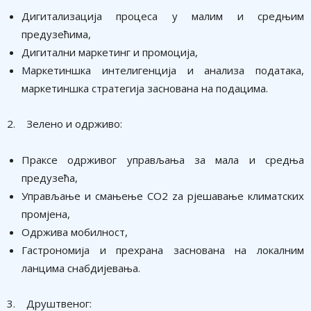
Дигитализација процеса у малим и средњим
предузећима,
Дигитални маркетинг и промоција,
Маркетиншка интелигенција и анализа података,
маркетиншка стратегија заснована на подацима.
2. Зелено и одрживо:
Праксе одрживог управљања за мала и средња
предузећа,
Управљање и смањење CO2 za рјешавање климатских
промјена,
Одржива мобилност,
Гастрономија и прехрана заснована на локалним
ланцима снабдијевања.
3. Друштвеног: