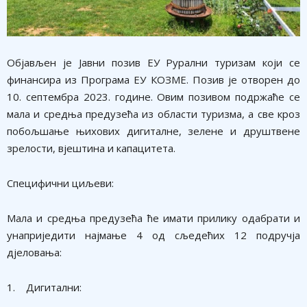
​Објављен је Јавни позив ЕУ Рурални туризам који се
финансира из Програма ЕУ КОЗМЕ. Позив је отворен до
10. септембра 2023. године. Овим позивом подржаће се
мала и средња предузећа из области туризма, а све кроз
побољшање њихових дигиталне, зелене и друштвене
зрелости, вјештина и капацитета.
Специфични циљеви:
Мала и средња предузећа ће имати прилику одабрати и
унаприједити најмање 4 од сљедећих 12 подручја
дјеловања:
1. Дигитални: