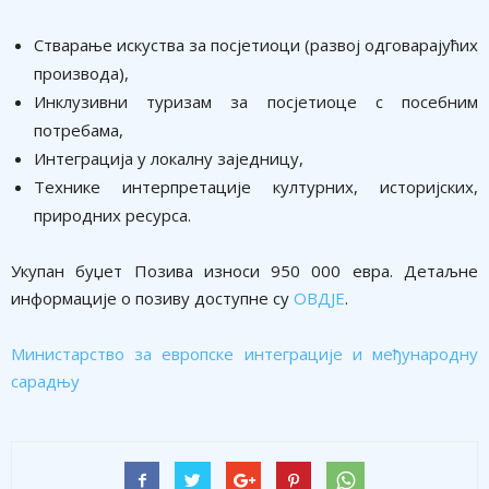
Стварање искуства за посјетиоци (развој одговарајућих
производа),
Инклузивни туризам за посјетиоце с посебним
потребама,
Интеграција у локалну заједницу,
Технике интерпретације културних, историјских,
природних ресурса.
Укупан буџет Позива износи 950 000 евра. Детаљне
информације о позиву доступне су
ОВДЈЕ
.
Министарство за европске интеграције и међународну
сарадњу