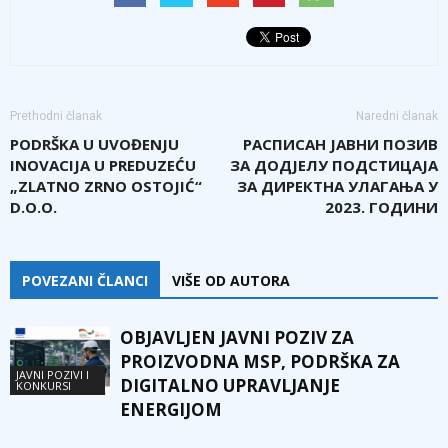
Prethodni članak
Naredni članak
PODRŠKA U UVOĐENJU
РАСПИСАН ЈАВНИ ПОЗИВ
INOVACIJA U PREDUZEĆU
ЗА ДОДЈЕЛУ ПОДСТИЦАЈА
„ZLATNO ZRNO OSTOJIĆ“
ЗА ДИРЕКТНА УЛАГАЊА У
D.O.O.
2023. ГОДИНИ
POVEZANI ČLANCI
VIŠE OD AUTORA
OBJAVLJEN JAVNI POZIV ZA
PROIZVODNA MSP, PODRŠKA ZA
JAVNI POZIVI I
DIGITALNO UPRAVLJANJE
KONKURSI
ENERGIJOM