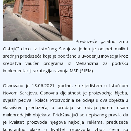
Preduzeće „Zlatno zrno
Ostojić” d.o.o. iz Istočnog Sarajeva jedno je od pet malih i
srednjih preduzeća koje je podržano u uvođenju inovacija kroz
sredstva vaučer programa iz Mehanizma za podršku
implementaciji strategija razvoja MSP (SIEM).
Osnovano je 18.06.2021. godine, sa sjedištem u Istočnom
Novom Sarajevu. Osnovna djelatnost je proizvodnja hljeba,
svježih peciva i kolača. Proizvodnja se odvija u dva objekta u
vlasništvu preduzeća, a prodaja se odvija putem osam
maloprodajnih objekata. Pridržavajući se nepisanog pravila da
je kvalitet proizvoda njegova najbolja reklama, preduzeće
konstantno ulaže u kvalitet proizvoda zbog čega su