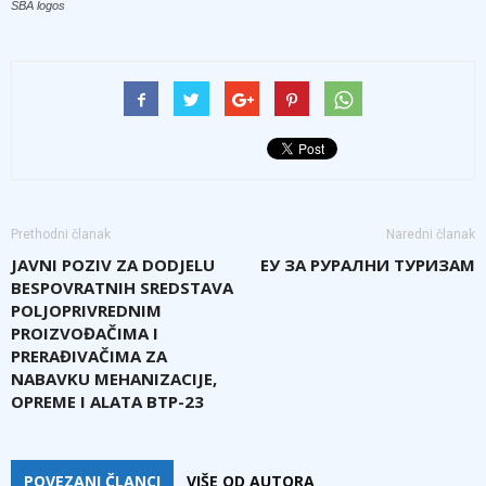
SBA logos
Prethodni članak
Naredni članak
JAVNI POZIV ZA DODJELU
ЕУ ЗА РУРАЛНИ ТУРИЗАМ
BESPOVRATNIH SREDSTAVA
POLJOPRIVREDNIM
PROIZVOĐAČIMA I
PRERAĐIVAČIMA ZA
NABAVKU MEHANIZACIJE,
OPREME I ALATA BTP-23
POVEZANI ČLANCI
VIŠE OD AUTORA