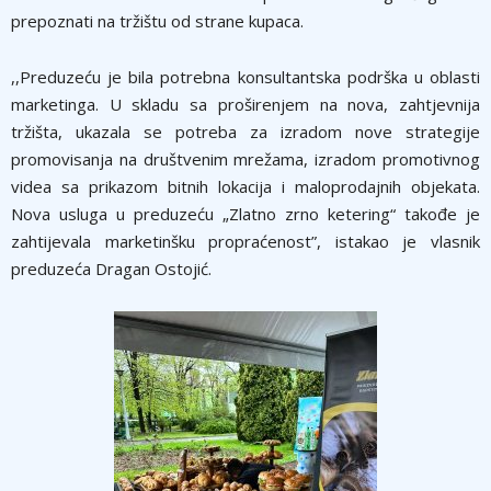
prepoznati na tržištu od strane kupaca.
,,Preduzeću je bila potrebna konsultantska podrška u oblasti
marketinga. U skladu sa proširenjem na nova, zahtjevnija
tržišta, ukazala se potreba za izradom nove strategije
promovisanja na društvenim mrežama, izradom promotivnog
videa sa prikazom bitnih lokacija i maloprodajnih objekata.
Nova usluga u preduzeću „Zlatno zrno ketering“ takođe je
zahtijevala marketinšku propraćenost”, istakao je vlasnik
preduzeća Dragan Ostojić.