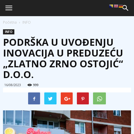
Početna
INFO
INFO
PODRŠKA U UVOĐENJU
INOVACIJA U PREDUZEĆU
„ZLATNO ZRNO OSTOJIĆ“
D.O.O.
16/08/2023
999