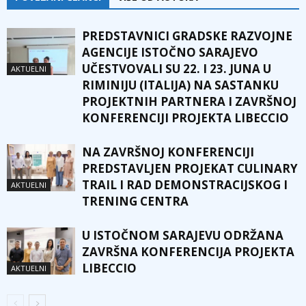
PREDSTAVNICI GRADSKE RAZVOJNE
AGENCIJE ISTOČNO SARAJEVO
UČESTVOVALI SU 22. I 23. JUNA U
AKTUELNI
RIMINIJU (ITALIJA) NA SASTANKU
PROJEKTNIH PARTNERA I ZAVRŠNOJ
KONFERENCIJI PROJEKTA LIBECCIO
NA ZAVRŠNOJ KONFERENCIJI
PREDSTAVLJEN PROJEKAT CULINARY
TRAIL I RAD DEMONSTRACIJSKOG I
AKTUELNI
TRENING CENTRA
U ISTOČNOM SARAJEVU ODRŽANA
ZAVRŠNA KONFERENCIJA PROJEKTA
LIBECCIO
AKTUELNI