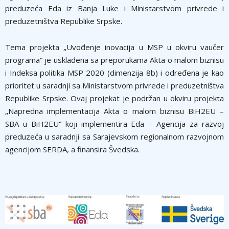
preduzeća Eda iz Banja Luke i Ministarstvom privrede i
preduzetništva Republike Srpske.
Tema projekta „Uvođenje inovacija u MSP u okviru vaučer
programa“ je usklađena sa preporukama Akta o malom biznisu
i Indeksa politika MSP 2020 (dimenzija 8b) i određena je kao
prioritet u saradnji sa Ministarstvom privrede i preduzetništva
Republike Srpske. Ovaj projekat je podržan u okviru projekta
„Napredna implementacija Akta o malom biznisu BiH2EU –
SBA u BiH2EU“ koji implementira Eda – Agencija za razvoj
preduzeća u saradnji sa Sarajevskom regionalnom razvojnom
agencijom SERDA, a finansira Švedska.