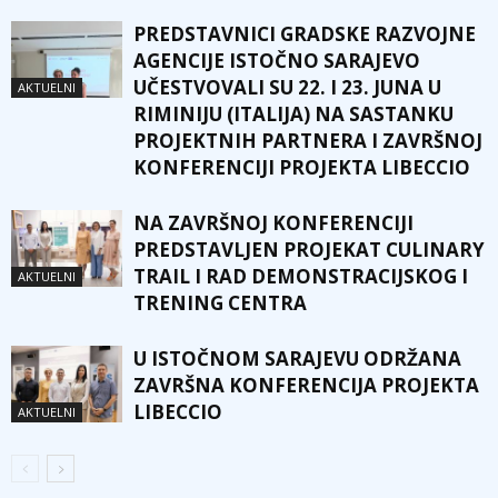
PREDSTAVNICI GRADSKE RAZVOJNE
AGENCIJE ISTOČNO SARAJEVO
UČESTVOVALI SU 22. I 23. JUNA U
AKTUELNI
RIMINIJU (ITALIJA) NA SASTANKU
PROJEKTNIH PARTNERA I ZAVRŠNOJ
KONFERENCIJI PROJEKTA LIBECCIO
NA ZAVRŠNOJ KONFERENCIJI
PREDSTAVLJEN PROJEKAT CULINARY
TRAIL I RAD DEMONSTRACIJSKOG I
AKTUELNI
TRENING CENTRA
U ISTOČNOM SARAJEVU ODRŽANA
ZAVRŠNA KONFERENCIJA PROJEKTA
LIBECCIO
AKTUELNI