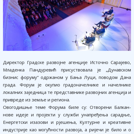
Директор Градске развојне агенције Источно Сарајево,
Младенка Пандуревић присуствовала је „Дунавском
бизнис форуму“ одржаном у Бања Луци, поводом Дана
града. Форум је окупио градоначелнике и начелнике
локалних заједница те представнике развојних агенција и
привреде из земље и региона.
Овогодишње теме Форума биле су: Отворени Балкан-
нове идеје и пројекти у служби унапређења сарадње,
Енергетски изазови и рјешења, Културне и креативне
индустрије као могућности развоја, а ријечи је било и о