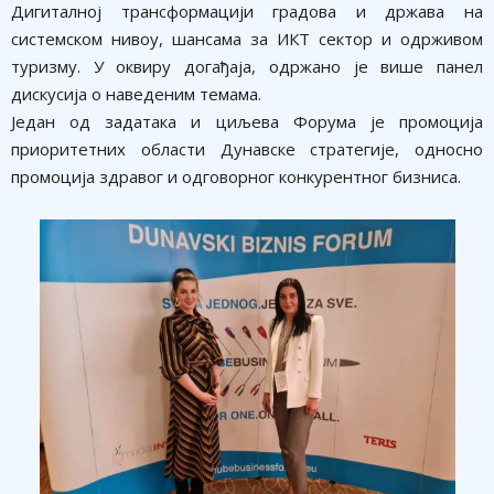
Дигиталној трансформацији градова и држава на
системском нивоу, шансама за ИКТ сектор и одрживом
туризму. У оквиру догађаја, одржано је више панел
дискусија о наведеним темама.
Један од задатака и циљева Форума је промоција
приоритетних области Дунавске стратегије, односно
промоција здравог и одговорног конкурентног бизниса.