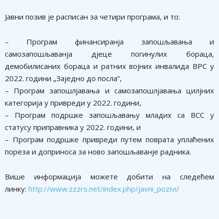
Јавни позив је расписан за четири програма, и то:
– Програм финансиранја запошљавања и
самозапошљаванја дјеце погинулих бораца,
демобилисаних бораца и ратних војних инвалида ВРС у
2022. години „Заједно до посла”,
– Програм запошлјавања и самозапошлјавања цилјних
категорија у привреди у 2022. години,
– Програм подршке запошљавању младих са ВСС у
статусу приправника у 2022. години, и
– Програм подршке привреди путем поврата уплаћених
пореза и доприноса за ново запошљаванје радника.
Више информација можете добити на следећем
линку:
http://www.zzzrs.net/index.php/javni_pozivi/