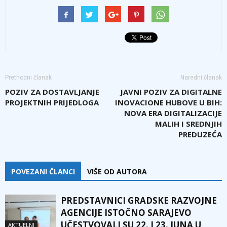
Prethodni članak
Naredni članak
POZIV ZA DOSTAVLJANJE
JAVNI POZIV ZA DIGITALNE
PROJEKTNIH PRIJEDLOGA
INOVACIONE HUBOVE U BIH:
NOVA ERA DIGITALIZACIJE
MALIH I SREDNJIH
PREDUZEĆA
POVEZANI ČLANCI
VIŠE OD AUTORA
PREDSTAVNICI GRADSKE RAZVOJNE
AGENCIJE ISTOČNO SARAJEVO
UČESTVOVALI SU 22. I 23. JUNA U
AKTUELNI