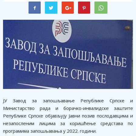
ЈУ Завод за запошљавање Републике Српске и
Министарство рада и борачко-инвалидске заштите
Републике Српске објављују Јавни позив послодавцима и
незапосленим лицима за коришћење средстава по
програмима запошљавања у 2022. години.