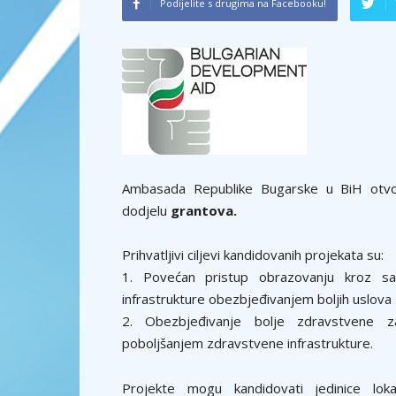
Podijelite s drugima na Facebooku!
Ambasada Republike Bugarske u BiH otvori
dodjelu
grantova.
Prihvatljivi ciljevi kandidovanih projekata su:
1. Povećan pristup obrazovanju kroz sa
infrastrukture obezbjeđivanjem boljih uslova 
2. Obezbjeđivanje bolje zdravstvene z
poboljšanjem zdravstvene infrastrukture.
Projekte mogu kandidovati jedinice lokal