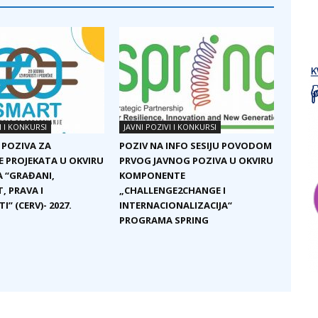
I I KONKURSI
JAVNI POZIVI I KONKURSI
 POZIVA ZA
POZIV NA INFO SESIJU POVODOM
E PROJEKATA U OKVIRU
PRVOG JAVNOG POZIVA U OKVIRU
 “GRAĐANI,
KOMPONENTE
, PRAVA I
„CHALLENGE2CHANGE I
I” (CERV)- 2027.
INTERNACIONALIZACIJA“
PROGRAMA SPRING