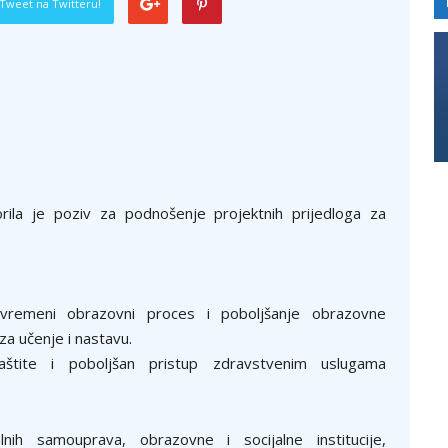
Tweet na Twitteru!
la je poziv za podnošenje projektnih prijedloga za
vremeni obrazovni proces i poboljšanje obrazovne
za učenje i nastavu.
aštite i poboljšan pristup zdravstvenim uslugama
nih samouprava, obrazovne i socijalne institucije,