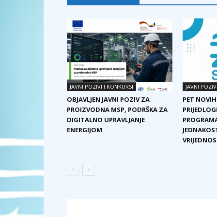
JAVNI POZIVI I KONKURSI
JAVNI POZIV
OBJAVLJEN JAVNI POZIV ZA
PET NOVIH
PROIZVODNA MSP, PODRŠKA ZA
PRIJEDLOG
DIGITALNO UPRAVLJANJE
PROGRAMA
ENERGIJOM
JEDNAKOST
VRIJEDNOST