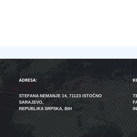
ADRESA:
K
STEFANA NEMANJE 14, 71123 ISTOČNO
T
SARAJEVO,
F
REPUBLIKA SRPSKA, BIH
I