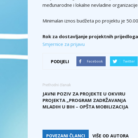
međunarodne i lokalne nevladine organizacij
Minimalan iznos budžeta po projektu je 50.0
Rok za dostavljanje projektnih prijedloga 
Smjernice za prijavu
PODIJELI
Facebook
Twitter
Prethodni članak
JAVNI POZIV ZA PROJEKTE U OKVIRU
PROJEKTA „PROGRAM ZADRŽAVANJA
MLADIH U BIH – OPŠTA MOBILIZACIJA
POVEZANI ČLANCI
VIŠE OD AUTORA