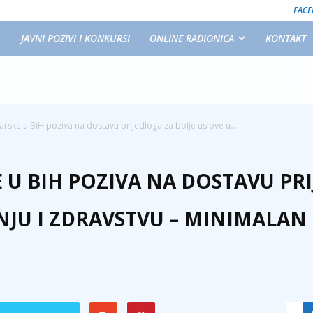
FAC
JAVNI POZIVI I KONKURSI
ONLINE RADIONICA
KONTAKT
ke u BiH poziva na dostavu prijedloga za bolje uslove u...
U BIH POZIVA NA DOSTAVU PRI
JU I ZDRAVSTVU – MINIMALAN 