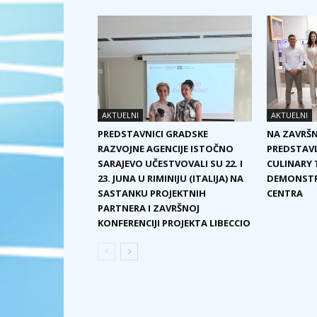
AKTUELNI
AKTUELNI
PREDSTAVNICI GRADSKE
NA ZAVRŠN
RAZVOJNE AGENCIJE ISTOČNO
PREDSTAVL
SARAJEVO UČESTVOVALI SU 22. I
CULINARY T
23. JUNA U RIMINIJU (ITALIJA) NA
DEMONSTRA
SASTANKU PROJEKTNIH
CENTRA
PARTNERA I ZAVRŠNOJ
KONFERENCIJI PROJEKTA LIBECCIO