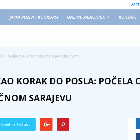
FAC
JAVNI POZIVI I KONKURSI
ONLINE RADIONICA
KONTAKT
sla: Počela obuka za nezaposlene u Istočnom...
 KAO KORAK DO POSLA: POČELA 
OČNOM SARAJEVU
Tweet na Twitteru!