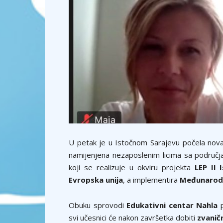
U petak je u Istočnom Sarajevu počela nov
namijenjena nezaposlenim licima sa područ
koji se realizuje u okviru projekta
LEP II 
Evropska unija
, a implementira
Međunarodn
Obuku sprovodi
Edukativni centar Nahla
p
svi učesnici će nakon završetka dobiti
zvanič