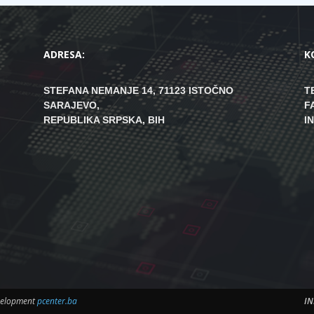
ADRESA:
K
STEFANA NEMANJE 14, 71123 ISTOČNO
T
SARAJEVO,
F
REPUBLIKA SRPSKA, BIH
I
evelopment
pcenter.ba
IN