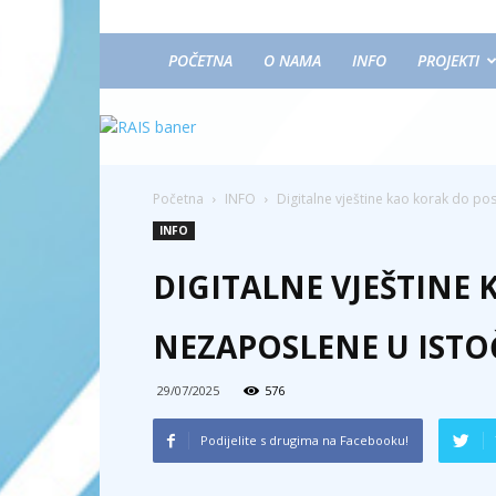
POČETNA
O NAMA
INFO
PROJEKTI
Početna
INFO
Digitalne vještine kao korak do po
INFO
DIGITALNE VJEŠTINE
NEZAPOSLENE U IST
29/07/2025
576
Podijelite s drugima na Facebooku!