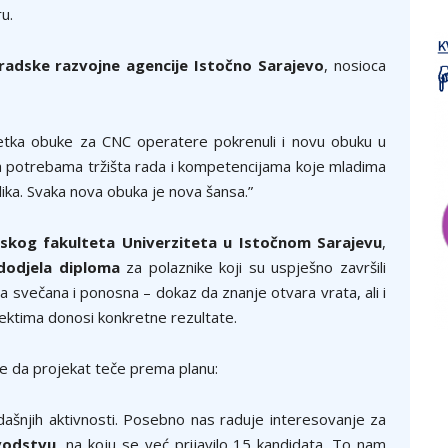
u.
radske razvojne agencije Istočno Sarajevo
, nosioca
ka obuke za CNC operatere pokrenuli i novu obuku u
na potrebama tržišta rada i kompetencijama koje mladima
lika. Svaka nova obuka je nova šansa.”
skog fakulteta Univerziteta u Istočnom Sarajevu
,
dodjela diploma
za polaznike koji su uspješno završili
la svečana i ponosna – dokaz da znanje otvara vrata, ali i
jektima donosi konkretne rezultate.
 je da projekat teče prema planu:
ašnjih aktivnosti. Posebno nas raduje interesovanje za
vodstvu
, na koju se već prijavilo 15 kandidata. To nam