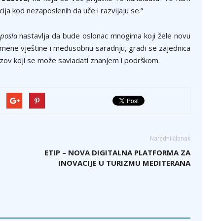
ija kod nezaposlenih da uče i razvijaju se.”
posla
nastavlja da bude oslonac mnogima koji žele novu
mene vještine i međusobnu saradnju, gradi se zajednica
azov koji se može savladati znanjem i podrškom.
Naredni članak
ETIP – NOVA DIGITALNA PLATFORMA ZA
INOVACIJE U TURIZMU MEDITERANA