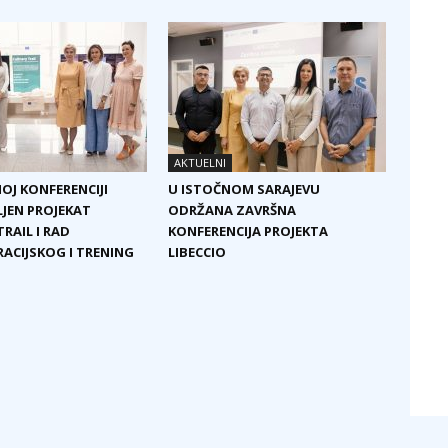
AKTUELNI
OJ KONFERENCIJI
U ISTOČNOM SARAJEVU
JEN PROJEKAT
ODRŽANA ZAVRŠNA
RAIL I RAD
KONFERENCIJA PROJEKTA
CIJSKOG I TRENING
LIBECCIO