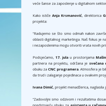
veće šanse za zaposlenje u digitalnom sektor
Kako ističe
Anja Krsmanović
, direktorica
G
projekta:
“Radujemo se što smo odmah nakon završet
oblasti digitalnog marketinga. Naš fokus je 
i nezaposlenima mogu otvoriti vrata novih pri
Podsjećamo,
17. jula
u prostorijama
Mašin
partnera na projektu, održana je
svečana 
obuku za
CNC programera
. Atmosfera je bi
da trud i zalaganje pojedinaca u ovakvim pro
Ivana Dimić
, projekt menadžerica, naglasila
“Zadovoljni smo odzivom i rezultatima dosad
predstojeću obuku za
asistenta u računo