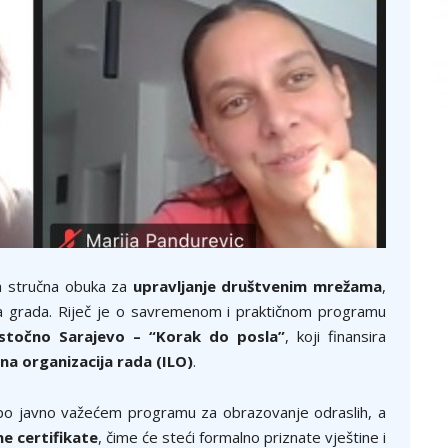
a stručna obuka za
upravljanje društvenim mrežama
,
ja grada. Riječ je o savremenom i praktičnom programu
Istočno Sarajevo – “Korak do posla”
, koji finansira
a organizacija rada (ILO)
.
o javno važećem programu za obrazovanje odraslih, a
ne certifikate
, čime će steći formalno priznate vještine i