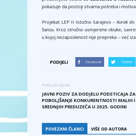
pokazuje da postoji stvarna potreba i motivac
Projekat LEP II Istočno Sarajevo –
Korak do 
šansu. Kroz stručno usmjerene obuke, savre
u kojoj nezaposlenost nije prepreka – već iz
PODIJELI
Facebook
Twitter
Prethodni članak
JAVNI POZIV ZA DODJELU PODSTICAJA ZA
POBOLJŠANJE KONKURENTNOSTI MALIH I
SREDNJIH PREDUZEĆA U 2025. GODINI
POVEZANI ČLANCI
VIŠE OD AUTORA