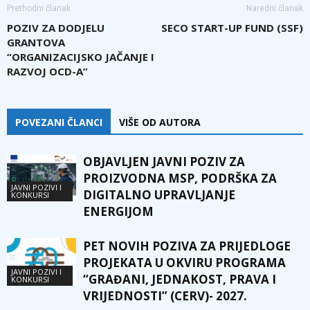
Prethodni članak
Naredni članak
POZIV ZA DODJELU
SECO START-UP FUND (SSF)
GRANTOVA
“ORGANIZACIJSKO JAČANJE I
RAZVOJ OCD-A”
POVEZANI ČLANCI
VIŠE OD AUTORA
OBJAVLJEN JAVNI POZIV ZA
PROIZVODNA MSP, PODRŠKA ZA
JAVNI POZIVI I
DIGITALNO UPRAVLJANJE
KONKURSI
ENERGIJOM
PET NOVIH POZIVA ZA PRIJEDLOGE
PROJEKATA U OKVIRU PROGRAMA
JAVNI POZIVI I
“GRAĐANI, JEDNAKOST, PRAVA I
KONKURSI
VRIJEDNOSTI” (CERV)- 2027.