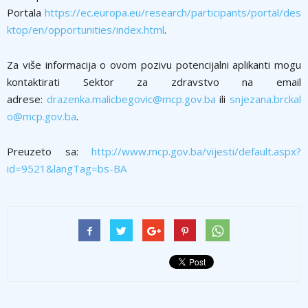
Portala
https://ec.europa.eu/research/participants/portal/des
ktop/en/opportunities/index.html
.
Za više informacija o ovom pozivu potencijalni aplikanti mogu
kontaktirati Sektor za zdravstvo na email
adrese:
drazenka.malicbegovic@mcp.gov.ba
ili
snjezana.brckal
o@mcp.gov.ba
.
Preuzeto sa:
http://www.mcp.gov.ba/vijesti/default.aspx?
id=9521&langTag=bs-BA