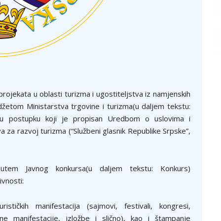
rojekata u oblasti turizma i ugostiteljstva iz namjenskih
žetom Ministarstva trgovine i turizma(u daljem tekstu:
i u postupku koji je propisan Uredbom o uslovima i
a za razvoj turizma (“Službeni glasnik Republike Srpske”,
utem Javnog konkursa(u daljem tekstu: Konkurs)
ivnosti:
rističkih manifestacija (sajmovi, festivali, kongresi,
alne manifestacije, izložbe i slično), kao i štampanje