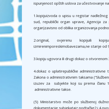
ispunjenost opštih uslova za učestvovanje na
1.kopijuizvoda o upisu u registar nadležnog
sud, republički organ uprave, Agencija za p
organ)zavisno od oblika organizovanja podnos
2.original, ovjerenu kopijuili kop
izmirenimporeskimobavezama,ne starije od 9
3.kopiju ugovora ili drugi dokaz o otvorenom ž
4.dokaz o uplatirepubličke administrativn
Zakona o administrativnim taksama (“Službeni
izuzev za subjekte koji su prema članu 1
administrativne takse.
(5) Ministarstvo može po službenoj dužnos
dokumentacije subjekataiz podtačke2.i 4.ovo