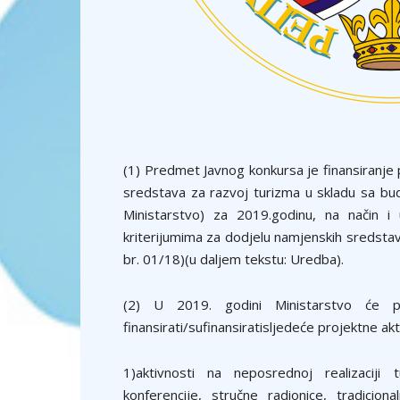
(1) Predmet Javnog konkursa je finansiranje p
sredstava za razvoj turizma u skladu sa bud
Ministarstvo) za 2019.godinu, na način 
kriterijumima za dodjelu namjenskih sredstav
br. 01/18)(u daljem tekstu: Uredba).
(2) U 2019. godini Ministarstvo će p
finansirati/sufinansiratisljedeće projektne akt
1)aktivnosti na neposrednoj realizaciji tu
konferencije, stručne radionice, tradicion