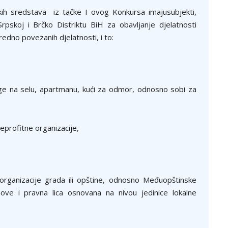
kih sredstava iz tačke I ovog Konkursa imajusubjekti,
Srpskoj i Brčko Distriktu BiH za obavljanje djelatnosti
redno povezanih djelatnosti, i to:
sluge na selu, apartmanu, kući za odmor, odnosno sobi za
neprofitne organizacije,
 organizacije grada ili opštine, odnosno Međuopštinske
anove i pravna lica osnovana na nivou jedinice lokalne