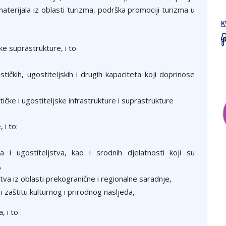
materijala iz oblasti turizma, podrška promociji turizma u
čke suprastrukture, i to
ističkih, ugostiteljskih i drugih kapaciteta koji doprinose
stičke i ugostiteljske infrastrukture i suprastrukture
 i to:
ma i ugostiteljstva, kao i srodnih djelatnosti koji su
,
stva iz oblasti prekogranične i regionalne saradnje,
i zaštitu kulturnog i prirodnog nasljeđa,
 i to :