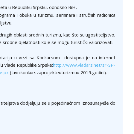
 izleta u Republiku Srpsku, odnosno BiH,
ograma i obuka u turizmu, seminara i stručnih radionica
ljstvu,
i drugih oblasti srodnih turizmu, kao što su:ugostiteljstvo,
e srodne djelatnosti koje se mogu turistički valorizovati.
ntacija u vezi sa Konkursom dostupna je na internet
lu Vlade Republike Srpske:
http://www.vladars.net/sr-SP-
aspx
(Javnikonkurszaprojekteuturizmuu 2019.godini).
iteljstva dodjeljuju se u pojedinačnom iznosunajviše do