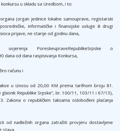
 konkursu u skladu sa Uredbom, i to:
 organa (organ jedinice lokalne samouprave, registarski
osredničke, informatičke i finansijske usluge ili drugi
ioca prijave, ne starije od godinu dana,
iju uvjerenja PoreskeupraveRepublikeSrpske o
0 dana od dana raspisivanja Konkursa,
iro računu i
e takse u iznosu od 20,00 KM prema tarifnom broju 81.
 glasnik Republike Srpske”, br. 100/11, 103/11 i 67/13),
3. Zakona o republičkim taksama oslobođeni plaćanja
ti od nadležnih organa zatražiti provjeru dostavljene
g stava.