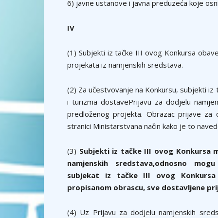
6) javne ustanove i javna preduzeća koje osn
I
V
(1) Subjekti iz tačke III ovog Konkursa obav
projekata iz namjenskih sredstava.
(2) Za učestvovanje na Konkursu, subjekti iz
i turizma dostavePrijavu za dodjelu namje
predloženog projekta. Obrazac prijave za 
stranici Ministarstvana način kako je to naved
(3)
Subjekti
iz tačke
III
ovog
K
onkursa 
namjenskih sredstava,odnosno mogu 
subjekat
iz tačke
III
ovog
K
onkursa 
propisanom obrascu, sve dostavljene pri
(4) Uz Prijavu za dodjelu namjenskih sred