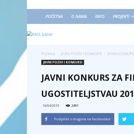
POČETNA
O NAMA
INFO
PROJEKTI
Početna
JAVNI POZIVI I KONKURSI
JAVNI KONKURS
JAVNI POZIVI I KONKURSI
JAVNI KONKURS ZA FI
UGOSTITELJSTVAU 201
16/04/2019
2491
Podijelite s drugima na Facebooku!