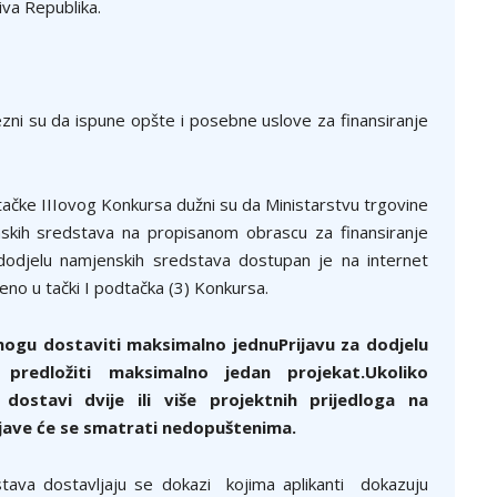
iva Republika.
ezni su da ispune opšte i posebne uslove za finansiranje
 tačke IIIovog Konkursa dužni su da Ministarstvu trgovine
nskih sredstava na propisanom obrascu za finansiranje
dodjelu namjenskih sredstava dostupan je na internet
eno u tački I podtačka (3) Konkursa.
mogu dostaviti maksimalno
jednuPrijavu za dodjelu
predložiti maksimalno jedan projekat
.
Ukoliko
dostavi dvije ili više projektnih prijedloga na
jave će se smatrati nedopuštenima.
stava dostavljaju se dokazi kojima aplikanti dokazuju