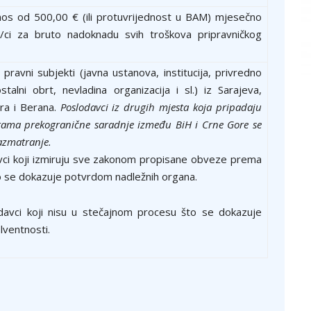
nos od 500,00 € (ili protuvrijednost u BAM) mjesečno
u/ci za bruto nadoknadu svih troškova pripravničkog
 pravni subjekti (javna ustanova, institucija, privredno
talni obrt, nevladina organizacija i sl.) iz Sarajeva,
ra i Berana.
Poslodavci iz drugih mjesta koja pripadaju
ama prekogranične saradnje između BiH i Crne Gore se
azmatranje.
 koji izmiruju sve zakonom propisane obveze prema
 se dokazuje potvrdom nadležnih organa.
 koji nisu u stečajnom procesu što se dokazuje
ventnosti.