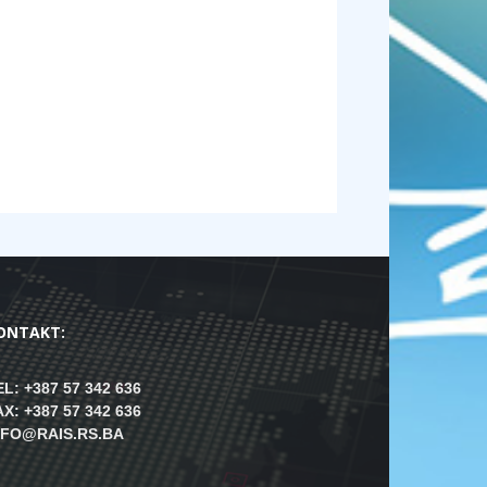
ONTAKT:
EL: +387 57 342 636
AX: +387 57 342 636
NFO@RAIS.RS.BA