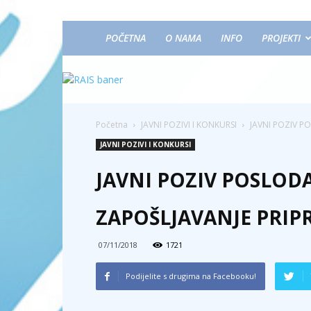
POČETNA
O NAMA
INFO
PROJEKTI
Početna
JAVNI POZIVI I KONKURSI
JAVNI POZIV P
JAVNI POZIVI I KONKURSI
JAVNI POZIV POSLODA
ZAPOŠLJAVANJE PRIP
07/11/2018
1721
Podijelite s drugima na Facebooku!