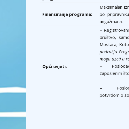
Maksimalan iz
Finansiranje programa:
po pripravnik
angažmana.
– Registrovani
društvo, samos
Mostara, Koto
području Progr
mogu uzeti u r
– Poslodavci
Opći uvjeti:
zaposlenim što
– Poslodavci
potvrdom o sol