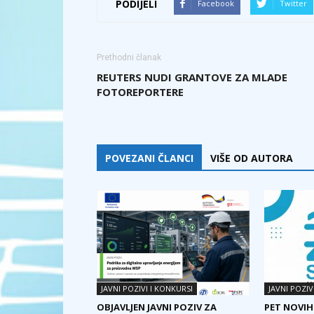
PODIJELI
Facebook
Twitter
Prethodni članak
REUTERS NUDI GRANTOVE ZA MLADE
FOTOREPORTERE
POVEZANI ČLANCI
VIŠE OD AUTORA
JAVNI POZIVI I KONKURSI
JAVNI POZIV
OBJAVLJEN JAVNI POZIV ZA
PET NOVIH