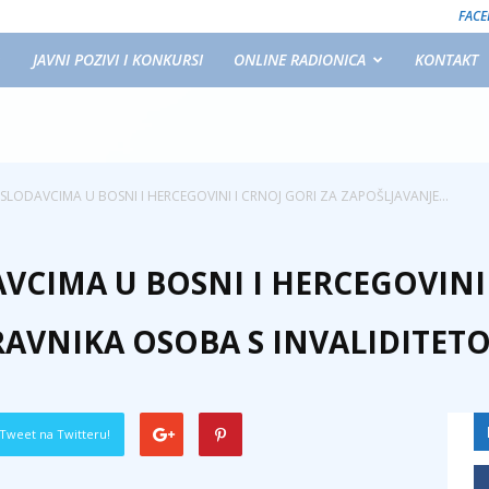
FAC
JAVNI POZIVI I KONKURSI
ONLINE RADIONICA
KONTAKT
OSLODAVCIMA U BOSNI I HERCEGOVINI I CRNOJ GORI ZA ZAPOŠLJAVANJE...
VCIMA U BOSNI I HERCEGOVINI 
RAVNIKA OSOBA S INVALIDITET
Tweet na Twitteru!