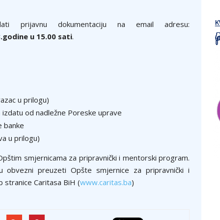
slati prijavnu dokumentaciju na email adresu:
.godine u 15.00 sati
.
azac u prilogu)
 izdatu od nadležne Poreske uprave
e banke
va u prilogu)
 Opštim smjernicama za pripravnički i mentorski program.
su obvezni preuzeti Opšte smjernice za pripravnički i
 stranice Caritasa BiH (
www.caritas.ba
)