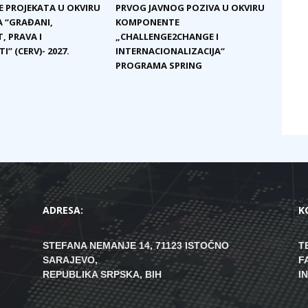
E PROJEKATA U OKVIRU
PRVOG JAVNOG POZIVA U OKVIRU
 “GRAĐANI,
KOMPONENTE
, PRAVA I
„CHALLENGE2CHANGE I
I” (CERV)- 2027.
INTERNACIONALIZACIJA“
PROGRAMA SPRING
ADRESA:
K
STEFANA NEMANJE 14, 71123 ISTOČNO
T
SARAJEVO,
F
REPUBLIKA SRPSKA, BIH
I