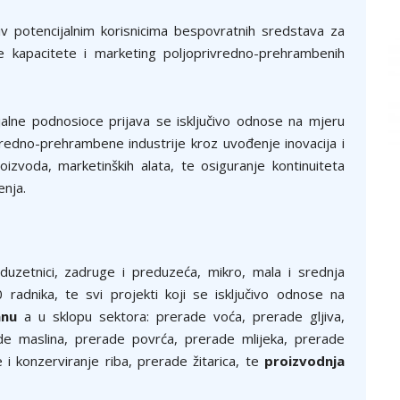
iv potencijalnim korisnicima bespovratnih sredstava za
e kapacitete i marketing poljoprivredno-prehrambenih
jalne podnosioce prijava se isključivo odnose na mjeru
redno-prehrambene industrije kroz uvođenje inovacija i
oizvoda, marketinških alata, te osiguranje kontinuiteta
enja.
eduzetnici, zadruge i preduzeća, mikro, mala i srednja
radnika, te svi projekti koji se isključivo odnose na
anu
a u sklopu sektora: prerade voća, prerade gljiva,
erade maslina, prerade povrća, prerade mlijeka, prerade
i konzerviranje riba, prerade žitarica, te
proizvodnja