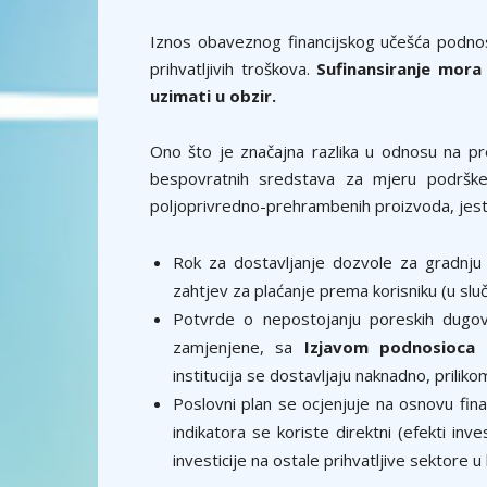
Iznos obaveznog financijskog učešća podno
prihvatljivih troškova.
Sufinansiranje mora
uzimati u obzir.
Ono što je značajna razlika u odnosu na pre
bespovratnih sredstava za mjeru podrške 
poljoprivredno-prehrambenih proizvoda, jest
Rok za dostavljanje dozvole za gradnju 
zahtjev za plaćanje prema korisniku (u sluč
Potvrde o nepostojanju poreskih dugova
zamjenjene, sa
Izjavom podnosioca
(
institucija se dostavljaju naknadno, prilik
Poslovni plan se ocjenjuje na osnovu financi
indikatora se koriste direktni (efekti inve
investicije na ostale prihvatljive sektore u 