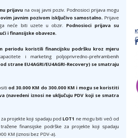
nu prijavu
na ovaj javni poziv. Podnosioci prijava mogu
 ovim javnim pozivom isključivo samostalno.
Prijave
oga neće biti uzete u obzir.
Podnosioci prijava su
ući i finansijske obaveze.
 periodu koristili financijsku podršku kroz mjeru
kapacitete i marketing poljoprivredno-prehrambenih
u od strane EU4AGRI/EU4AGRI-Recovery) se smatraju
siti
od
30.000 KM do 300.000 KM i mogu se koristiti
ova (navedeni iznosi ne uključuju PDV koji se smatra
 za projekte koji spadaju pod
LOT1
ne mogu biti veći od
ražene finansijske podrške za projekte koji spadaju
000 KM (iznosi bez PDV-a).