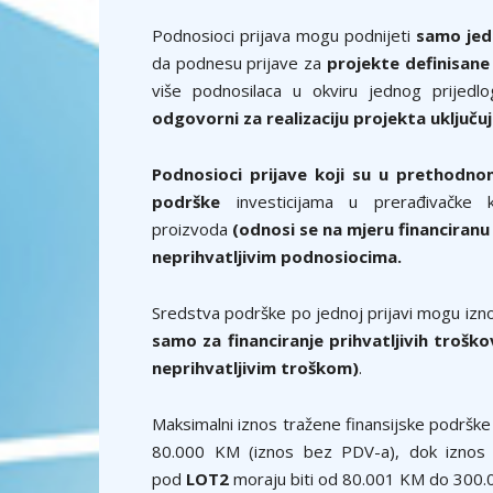
Podnosioci prijava mogu podnijeti
samo jed
da podnesu prijave za
projekte definisane
više podnosilaca u okviru jednog prijedl
odgovorni za realizaciju projekta uključuj
Podnosioci prijave koji su u prethodnom
podrške
investicijama u prerađivačke 
proizvoda
(odnosi se na mjeru financiran
neprihvatljivim podnosiocima.
Sredstva podrške po jednoj prijavi mogu izno
samo za financiranje prihvatljivih trošk
neprihvatljivim troškom)
.
Maksimalni iznos tražene finansijske podrške
80.000 KM (iznos bez PDV-a), dok iznos t
pod
LOT2
moraju biti od 80.001 KM do 300.