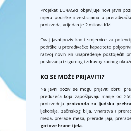
Projekat EU4AGRI objavljuje novi Javni poz
mjeru podrške investicijama u prerađivačk
proizvoda, vrijedan je 2 miliona KM.
Ovaj javni poziv kao i smjernice za potenci
podrške u prerađivačke kapacitete poljopriv
razvoj novih i/ili unapređenje postojećih pr
poslovanja i sigurnog i zdravog radnog okruž
KO SE MOŽE PRIJAVITI?
Na javni poziv se mogu prijaviti obrti, pr
preduzeća koja zapošljavaju manje od 250 
proizvodnju
proizvoda za ljudsku prehr
ljekobilja, začinskog bilja, vinarstva i pr
meda, prerade mesa, prerade jaja, prerade 
gotove hrane i jela.