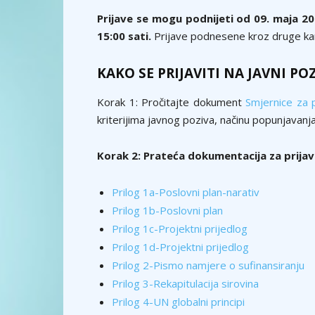
Prijave se mogu podnijeti od
09. maja 20
15:00 sati
.
Prijave podnesene kroz druge kana
KAKO SE PRIJAVITI NA JAVNI POZ
Korak 1: Pročitajte dokument
Smjernice za 
kriterijima javnog poziva, načinu popunjavanja
Korak 2: Prateća dokumentacija za prijavu
Prilog 1a-Poslovni plan-narativ
Prilog 1b-Poslovni plan
Prilog 1c-Projektni prijedlog
Prilog 1d-Projektni prijedlog
Prilog 2-Pismo namjere o sufinansiranju
Prilog 3-Rekapitulacija sirovina
Prilog 4-UN globalni principi