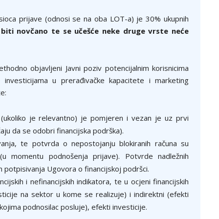
sioca prijave (odnosi se na oba LOT-a) je 30% ukupnih
 biti novčano te se učešće neke druge vrste neće
thodno objavljeni Javni poziv potencijalnim korisnicima
investicijama u prerađivačke kapacitete i marketing
e:
(ukoliko je relevantno) je pomjeren i vezan je uz prvi
aju da se odobri financijska podrška).
nja, te potvrda o nepostojanju blokiranih računa su
u momentu podnošenja prijave). Potvrde nadležnih
om potpisivanja Ugovora o financijskoj podršci.
jskih i nefinancijskih indikatora, te u ocjeni financijskih
sticije na sektor u kome se realizuje) i indirektni (efekti
kojima podnosilac posluje), efekti investicije.