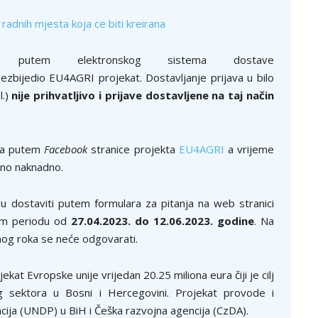
radnih mjesta koja ce biti kreirana
o putem elektronskog sistema dostave
ezbijedio EU4AGRI projekat. Dostavljanje prijava u bilo
l.)
nije prihvatljivo i prijave dostavljene na taj način
ana putem
Facebook
stranice projekta
EU4AGRI
a vrijeme
eno naknadno.
 dostaviti putem formulara za pitanja na web stranici
m periodu od
27.04.2023. do 12.06.2023. godine
. Na
denog roka se neće odgovarati.
kat Evropske unije vrijedan 20.25 miliona eura čiji je cilj
g sektora u Bosni i Hercegovini. Projekat provode i
cija (UNDP) u BiH i Češka razvojna agencija (CzDA).