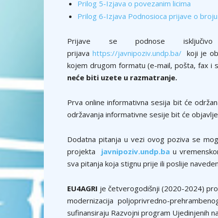
Prilog 5-Izjava o povezanim licima
Prilog 6-Izjava Podnosioca prijave o broju 
Prijave se podnose isključiv
prijava
https://javnipoziv.undp.ba/
koji je ob
kojem drugom formatu (e-mail, pošta, fax i s
neće biti uzete u razmatranje.
Prva online informativna sesija bit će održ
održavanja informativne sesije bit će objavlj
Dodatna pitanja u vezi ovog poziva se mogu
projekta
javnipoziv.undp.ba
u vremensko
sva pitanja koja stignu prije ili poslije nave
EU4AGRI
je četverogodišnji (2020-2024) proje
modernizacija poljoprivredno-prehrambeno
sufinansiraju Razvojni program Ujedinjenih na