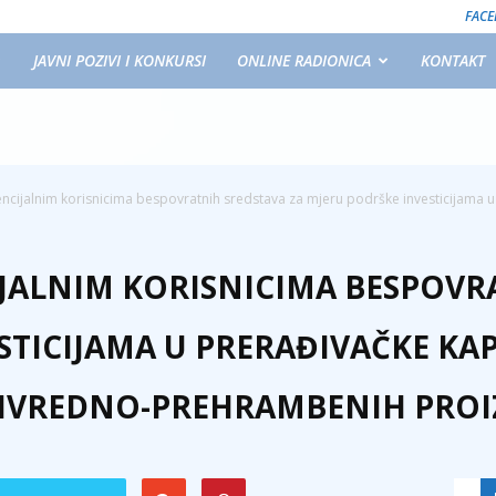
FAC
JAVNI POZIVI I KONKURSI
ONLINE RADIONICA
KONTAKT
encijalnim korisnicima bespovratnih sredstava za mjeru podrške investicijama u 
IJALNIM KORISNICIMA BESPOVR
TICIJAMA U PRERAĐIVAČKE KAP
IVREDNO-PREHRAMBENIH PRO