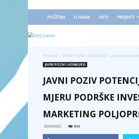
POČETNA
O NAMA
INFO
PROJEKTI
Početna
JAVNI POZIVI I KONKURSI
Javni poziv pot
JAVNI POZIVI I KONKURSI
JAVNI POZIV POTENC
MJERU PODRŠKE INVES
MARKETING POLJOPR
20/04/2023
864