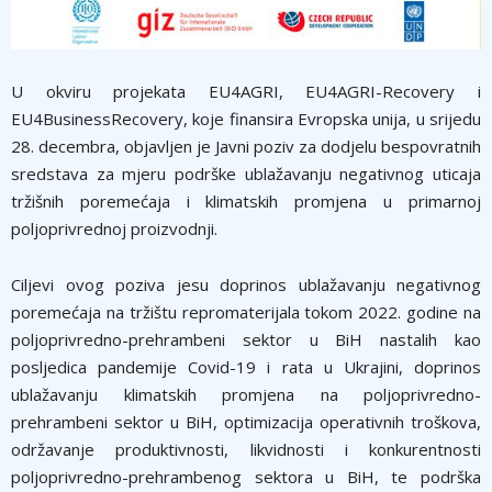
U okviru projekata EU4AGRI, EU4AGRI-Recovery i
EU4BusinessRecovery, koje finansira Evropska unija, u srijedu
28. decembra, objavljen je Javni poziv za dodjelu bespovratnih
sredstava za mjeru podrške ublažavanju negativnog uticaja
tržišnih poremećaja i klimatskih promjena u primarnoj
poljoprivrednoj proizvodnji.
Ciljevi ovog poziva jesu doprinos ublažavanju negativnog
poremećaja na tržištu repromaterijala tokom 2022. godine na
poljoprivredno-prehrambeni sektor u BiH nastalih kao
posljedica pandemije Covid-19 i rata u Ukrajini, doprinos
ublažavanju klimatskih promjena na poljoprivredno-
prehrambeni sektor u BiH, optimizacija operativnih troškova,
održavanje produktivnosti, likvidnosti i konkurentnosti
poljoprivredno-prehrambenog sektora u BiH, te podrška