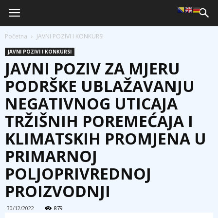
Početna
JAVNI POZIVI I KONKURSI
JAVNI POZIVI I KONKURSI
JAVNI POZIV ZA MJERU
PODRŠKE UBLAŽAVANJU
NEGATIVNOG UTICAJA
TRŽIŠNIH POREMEĆAJA I
KLIMATSKIH PROMJENA U
PRIMARNOJ
POLJOPRIVREDNOJ
PROIZVODNJI
30/12/2022
879