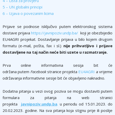
4 – Lista za provjeru
5 – UN globalni principi
6 – Izjava o povezanim licima
Prijave se podnose isključivo putem elektronskog sistema
dostave prijava
https://javnipoziv.undp.ba/
koji je obezbijedio
EU4AGRI projekat. Dostavljanje prijava u bilo kojem drugom
formatu (e-mail, pošta, fax i sl.)
nije prihvatljivo i prijave
dostavljene na taj način neće biti uzete u razmatranje.
Prva online informativna sesija bit će
održana putem
Facebook
stranice projekta
EU4AGRI
a vrijeme
održavanja informativne sesije bit će objavljeno naknadno.
Dodatna pitanja u vezi ovog poziva se mogu dostaviti putem
formulara za pitanja na web stranici
projekta
javnipoziv.undp.ba
.
u periodu od 15.01.2023. do
20.02.2023. godine. Na sva pitanja koja stignu prije ili poslije