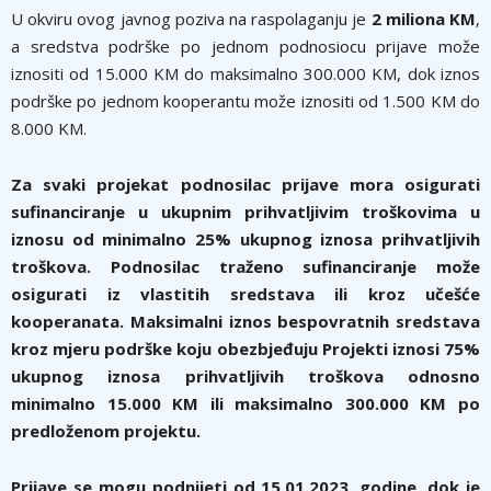
U okviru ovog javnog poziva na raspolaganju je
2 miliona KM
,
a sredstva podrške po jednom podnosiocu prijave može
iznositi od 15.000 KM do maksimalno 300.000 KM, dok iznos
podrške po jednom kooperantu može iznositi od 1.500 KM do
8.000 KM.
Za svaki projekat podnosilac prijave mora osigurati
sufinanciranje u ukupnim prihvatljivim troškovima u
iznosu od minimalno 25% ukupnog iznosa prihvatljivih
troškova. Podnosilac traženo sufinanciranje može
osigurati iz vlastitih sredstava ili kroz učešće
kooperanata. Maksimalni iznos bespovratnih sredstava
kroz mjeru podrške koju obezbjeđuju Projekti iznosi 75%
ukupnog iznosa prihvatljivih troškova odnosno
minimalno 15.000 KM ili maksimalno 300.000 KM po
predloženom projektu.
Prijave se mogu podnijeti od 15.01.2023. godine, dok je