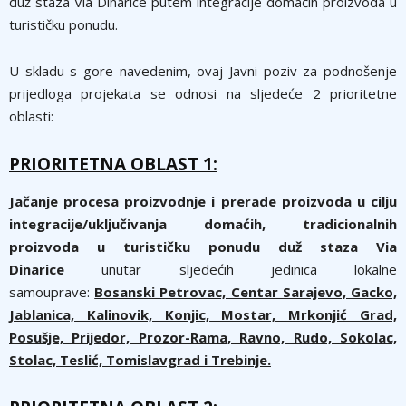
duž staza Via Dinarice putem integracije domaćih proizvoda u
turističku ponudu.
U skladu s gore navedenim, ovaj Javni poziv za podnošenje
prijedloga projekata se odnosi na sljedeće 2 prioritetne
oblasti:
PRIORITETNA OBLAST 1:
Jačanje procesa proizvodnje i prerade proizvoda u cilju
integracije/uključivanja domaćih, tradicionalnih
proizvoda u turističku ponudu duž staza Via
Dinarice
unutar sljedećih jedinica lokalne
samouprave:
Bosanski Petrovac, Centar Sarajevo, Gacko,
Jablanica, Kalinovik, Konjic, Mostar, Mrkonjić Grad,
Posušje, Prijedor, Prozor-Rama, Ravno, Rudo, Sokolac,
Stolac, Teslić, Tomislavgrad i Trebinje.