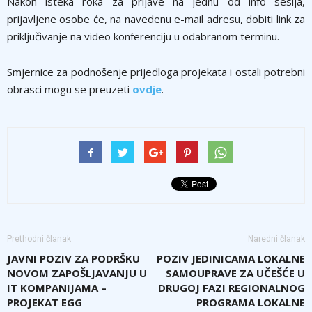
Nakon isteka roka za prijave na jednu od info sesija,
prijavljene osobe će, na navedenu e-mail adresu, dobiti link za
priključivanje na video konferenciju u odabranom terminu.
Smjernice za podnošenje prijedloga projekata i ostali potrebni
obrasci mogu se preuzeti
ovdje
.
Prethodni članak
Naredni članak
JAVNI POZIV ZA PODRŠKU
POZIV JEDINICAMA LOKALNE
NOVOM ZAPOŠLJAVANJU U
SAMOUPRAVE ZA UČEŠĆE U
IT KOMPANIJAMA –
DRUGOJ FAZI REGIONALNOG
PROJEKAT EGG
PROGRAMA LOKALNE