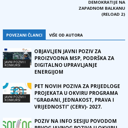
DEMOKRATIJE NA
ZAPADNOM BALKANU
(RELOAD 2)
POVEZANI ČLANCI
VIŠE OD AUTORA
OBJAVLJEN JAVNI POZIV ZA
PROIZVODNA MSP, PODRŠKA ZA
JAVNI POZIVI I
DIGITALNO UPRAVLJANJE
KONKURSI
ENERGIJOM
PET NOVIH POZIVA ZA PRIJEDLOGE
PROJEKATA U OKVIRU PROGRAMA
JAVNI POZIVI I
“GRAĐANI, JEDNAKOST, PRAVA I
KONKURSI
VRIJEDNOSTI” (CERV)- 2027.
POZIV NA INFO SESIJU POVODOM
PRVOG JAVNOG POZIVA U OKVIRU