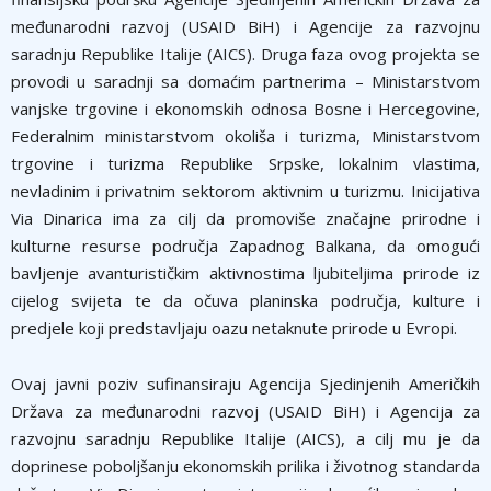
međunarodni razvoj (USAID BiH) i Agencije za razvojnu
saradnju Republike Italije (AICS). Druga faza ovog projekta se
provodi u saradnji sa domaćim partnerima – Ministarstvom
vanjske trgovine i ekonomskih odnosa Bosne i Hercegovine,
Federalnim ministarstvom okoliša i turizma, Ministarstvom
trgovine i turizma Republike Srpske, lokalnim vlastima,
nevladinim i privatnim sektorom aktivnim u turizmu. Inicijativa
Via Dinarica ima za cilj da promoviše značajne prirodne i
kulturne resurse područja Zapadnog Balkana, da omogući
bavljenje avanturističkim aktivnostima ljubiteljima prirode iz
cijelog svijeta te da očuva planinska područja, kulture i
predjele koji predstavljaju oazu netaknute prirode u Evropi.
Ovaj javni poziv sufinansiraju Agencija Sjedinjenih Američkih
Država za međunarodni razvoj (USAID BiH) i Agencija za
razvojnu saradnju Republike Italije (AICS), a cilj mu je da
doprinese poboljšanju ekonomskih prilika i životnog standarda