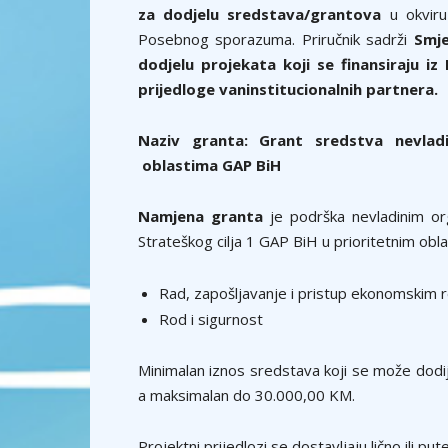
za dodjelu sredstava/grantova
u okviru
Posebnog sporazuma. Priručnik sadrži
Smje
dodjelu projekata koji se finansiraju iz
prijedloge vaninstitucionalnih partnera.
Naziv granta: Grant sredstva nevladi
oblastima GAP BiH
Namjena granta
je podrška nevladinim or
Strateškog cilja 1 GAP BiH u prioritetnim obl
Rad, zapošljavanje i pristup ekonomskim 
Rod i sigurnost
Minimalan iznos sredstava koji se može dodi
a maksimalan do 30.000,00 KM.
Projektni prijedlozi se dostavljaju lično ili p