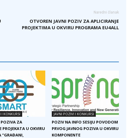
Naredni članak
U
OTVOREN JAVNI POZIV ZA APLICIRANJE
PROJEKTIMA U OKVIRU PROGRAMA EU4ALL
I I KONKURSI
JAVNI POZIVI I KONKURSI
 POZIVA ZA
POZIV NA INFO SESIJU POVODOM
E PROJEKATA U OKVIRU
PRVOG JAVNOG POZIVA U OKVIRU
 “GRAĐANI,
KOMPONENTE