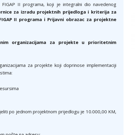
 FIGAP II programa, koji je integralni dio navedenog
rnice za izradu projektnih prijedloga i kriterija za
 FIGAP II programa i Prijavni obrazac za projektne
nim organizacijama za projekte u prioritetnim
ganizacijama za projekte koji doprinose implementaciji
astima:
resursima
jeliti po jednom projektnom prijedlogu je 10.000,00 KM,
utem pošte na adresu: