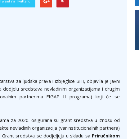
Tweet na Twitteru!
stva za ljudska prava i izbjeglice BiH, objavila je Javni
a dodjelu sredstava nevladinim organizacijama i drugim
tucionalnim partnerima FIGAP II programa) koji će se
ama za 2020. osigurana su grant sredstva u iznosu od
e nevladinih organizacija (vaninstitucionalnih partnera)
. Grant sredstva se dodjeljuju u skladu sa
Priručnikom