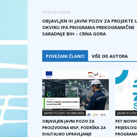
Prethodni članak
OBJAVLJEN III JAVNI POZIV ZA PROJEKTE 
OKVIRU IPA PROGRAMA PREKOGRANIČNE
SARADNJE BIH – CRNA GORA
POVEZANI ČLANCI
VIŠE OD AUTORA
JAVNI POZIVI I KONKURSI
JAVNI POZIV
OBJAVLJEN JAVNI POZIV ZA
PET NOVIH
PROIZVODNA MSP, PODRŠKA ZA
PRIJEDLOG
DIGITALNO UPRAVLJANJE
PROGRAMA