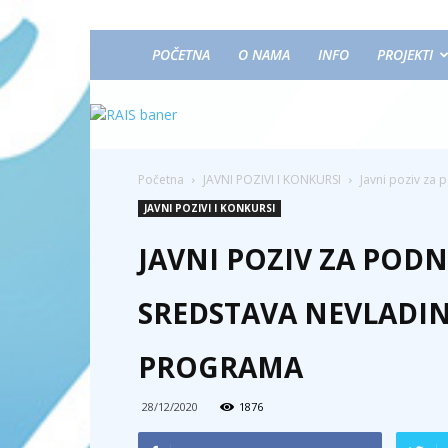
POČETNA
O NAMA
INFO
PROJEKTI
Početna
JAVNI POZIVI I KONKURSI
Javni poziv za 
JAVNI POZIVI I KONKURSI
JAVNI POZIV ZA POD
SREDSTAVA NEVLADIN
PROGRAMA
28/12/2020
1876