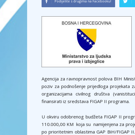
Podijelite s drugima na Facebooku!
Agencija za ravnopravnost polova BIH Ministar
poziv za podnošenje prijedloga projekata z
organizacijama civilnog društva (vanisti
finansirati iz sredstava FIGAP II programa.
U okviru odobrenog budžeta FIGAP II progr
110.000,00 KM koja su namijenjena za projekt
po prioritetnim oblastima GAP BiH/FIGAP II