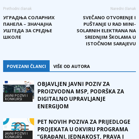
Prethodni članak
Naredni članak
УГРАДЊА СОЛАРНИХ
SVEČANO OTVORENJE I
ПАНЕЛА – ЗНАЧАЈНА
PUŠTANJE U RAD MINI-
УШТЕДА ЗА СРЕДЊЕ
SOLARNIH ELEKTRANA NA
ШКОЛЕ
SREDNJIM ŠKOLAMA U
ISTOČNOM SARAJEVU
POVEZANI ČLANCI
VIŠE OD AUTORA
OBJAVLJEN JAVNI POZIV ZA
PROIZVODNA MSP, PODRŠKA ZA
JAVNI POZIVI I
DIGITALNO UPRAVLJANJE
KONKURSI
ENERGIJOM
PET NOVIH POZIVA ZA PRIJEDLOGE
PROJEKATA U OKVIRU PROGRAMA
JAVNI POZIVI I
“GRAĐANI, JEDNAKOST, PRAVA I
KONKURSI