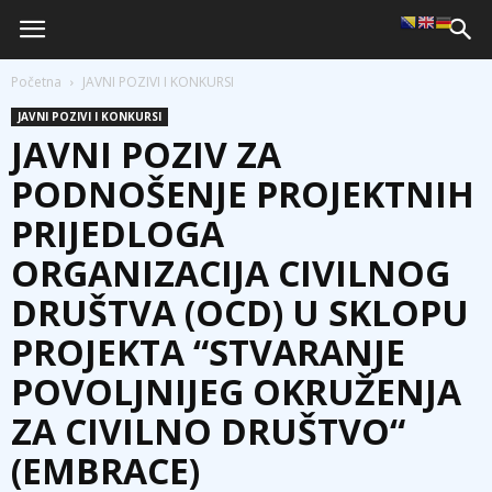
Početna
JAVNI POZIVI I KONKURSI
JAVNI POZIVI I KONKURSI
JAVNI POZIV ZA
PODNOŠENJE PROJEKTNIH
PRIJEDLOGA
ORGANIZACIJA CIVILNOG
DRUŠTVA (OCD) U SKLOPU
PROJEKTA “STVARANJE
POVOLJNIJEG OKRUŽENJA
ZA CIVILNO DRUŠTVO“
(EMBRACE)