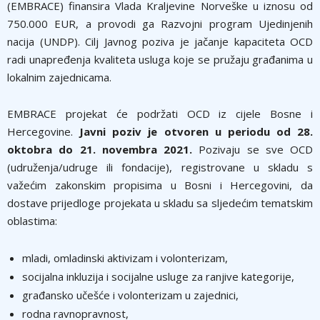
(EMBRACE) finansira Vlada Kraljevine Norveške u iznosu od
750.000 EUR, a provodi ga Razvojni program Ujedinjenih
nacija (UNDP). Cilj Javnog poziva je jačanje kapaciteta OCD
radi unapređenja kvaliteta usluga koje se pružaju građanima u
lokalnim zajednicama.
EMBRACE projekat će podržati OCD iz cijele Bosne i
Hercegovine.
Javni poziv je otvoren u periodu od 28.
oktobra do 21. novembra 2021.
Pozivaju se sve OCD
(udruženja/udruge ili fondacije), registrovane u skladu s
važećim zakonskim propisima u Bosni i Hercegovini, da
dostave prijedloge projekata u skladu sa sljedećim tematskim
oblastima:
mladi, omladinski aktivizam i volonterizam,
socijalna inkluzija i socijalne usluge za ranjive kategorije,
građansko učešće i volonterizam u zajednici,
rodna ravnopravnost,