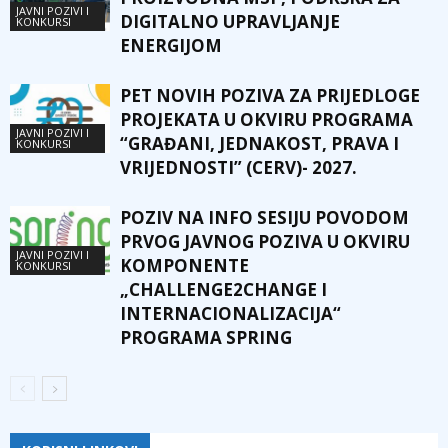
JAVNI POZIVI I
DIGITALNO UPRAVLJANJE
KONKURSI
ENERGIJOM
PET NOVIH POZIVA ZA PRIJEDLOGE
PROJEKATA U OKVIRU PROGRAMA
JAVNI POZIVI I
“GRAĐANI, JEDNAKOST, PRAVA I
KONKURSI
VRIJEDNOSTI” (CERV)- 2027.
POZIV NA INFO SESIJU POVODOM
PRVOG JAVNOG POZIVA U OKVIRU
JAVNI POZIVI I
KOMPONENTE
KONKURSI
„CHALLENGE2CHANGE I
INTERNACIONALIZACIJA“
PROGRAMA SPRING