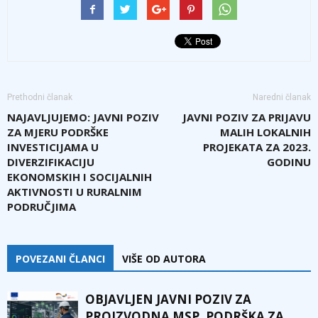
Prethodni članak
Naredni članak
NAJAVLJUJEMO: JAVNI POZIV
JAVNI POZIV ZA PRIJAVU
ZA MJERU PODRŠKE
MALIH LOKALNIH
INVESTICIJAMA U
PROJEKATA ZA 2023.
DIVERZIFIKACIJU
GODINU
EKONOMSKIH I SOCIJALNIH
AKTIVNOSTI U RURALNIM
PODRUČJIMA
POVEZANI ČLANCI
VIŠE OD AUTORA
OBJAVLJEN JAVNI POZIV ZA
PROIZVODNA MSP, PODRŠKA ZA