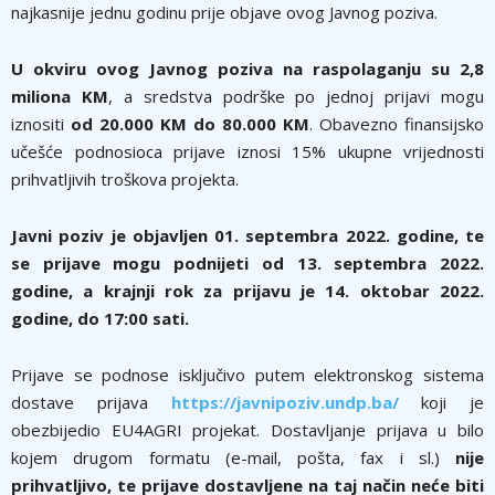
najkasnije jednu godinu prije objave ovog Javnog poziva.
U okviru ovog Javnog poziva na raspolaganju su 2,8
miliona KM
, a sredstva podrške po jednoj prijavi mogu
iznositi
od 20.000 KM do 80.000 KM
. Obavezno finansijsko
učešće podnosioca prijave iznosi 15% ukupne vrijednosti
prihvatljivih troškova projekta.
Javni poziv je objavljen 01. septembra 2022. godine, te
se prijave mogu podnijeti od 13. septembra 2022.
godine, a krajnji rok za prijavu je 14. oktobar 2022.
godine, do 17:00 sati.
Prijave se podnose isključivo putem elektronskog sistema
dostave prijava
https://javnipoziv.undp.ba/
koji je
obezbijedio EU4AGRI projekat. Dostavljanje prijava u bilo
kojem drugom formatu (e-mail, pošta, fax i sl.)
nije
prihvatljivo, te prijave dostavljene na taj način neće biti