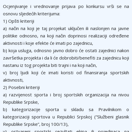
Ocjenjivanje i vrednovanje prijava po konkursu vrši se na
osnovu slјedećih kriterijuma:
1) Opšti kriteriji
a) način na koji je taj projekat uklјučen ili naslonjen na javne
politike odnosno, na koji način doprinosi realizaciji određene
aktivnosti i koje efekte će imati po zajednicu,
b) koja usluga, odnosno javno dobro će ostati zajednici nakon
završetka projekta i da li će dobrobiti/benefiti za zajednicu koji
nastanu iz tog projekta biti trajni i na koji način,
v) broj lјudi koji će imati koristi od finansiranja sportskih
aktivnosti,
2) Posebni kriteriji
a) razvijenost sporta i broj sportskih organizacija na nivou
Republike Srpske,
b) kategorizacije sporta u skladu sa Pravilnikom o
kategorizaciji sportova u Republici Srpskoj (”Službeni glasnik
Republike Srpske”, broj 100/13),
v) ostvareni sportski rezultati ekipa ili pojedinaca na