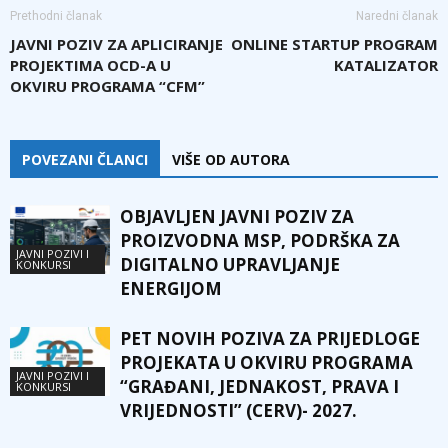
Prethodni članak
Naredni članak
JAVNI POZIV ZA APLICIRANJE
ONLINE STARTUP PROGRAM
PROJEKTIMA OCD-A U
KATALIZATOR
OKVIRU PROGRAMA “CFM”
POVEZANI ČLANCI
VIŠE OD AUTORA
OBJAVLJEN JAVNI POZIV ZA
PROIZVODNA MSP, PODRŠKA ZA
JAVNI POZIVI I
DIGITALNO UPRAVLJANJE
KONKURSI
ENERGIJOM
PET NOVIH POZIVA ZA PRIJEDLOGE
PROJEKATA U OKVIRU PROGRAMA
JAVNI POZIVI I
“GRAĐANI, JEDNAKOST, PRAVA I
KONKURSI
VRIJEDNOSTI” (CERV)- 2027.