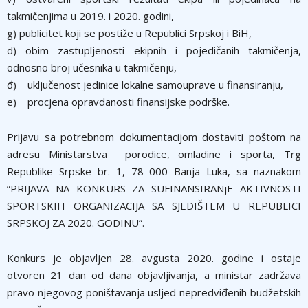
takmičenjima u 2019. i 2020. godini,
g) publicitet koji se postiže u Republici Srpskoj i BiH,
d) obim zastuplјenosti ekipnih i pojedičanih takmičenja,
odnosno broj učesnika u takmičenju,
đ) uklјučenost jedinice lokalne samouprave u finansiranju,
e) procjena opravdanosti finansijske podrške.
Prijavu sa potrebnom dokumentacijom dostaviti poštom na
adresu Ministarstva porodice, omladine i sporta, Trg
Republike Srpske br. 1, 78 000 Banja Luka, sa naznakom
”PRIJAVA NA KONKURS ZA SUFINANSIRANјE AKTIVNOSTI
SPORTSKIH ORGANIZACIJA SA SJEDIŠTEM U REPUBLICI
SRPSKOJ ZA 2020. GODINU”.
Konkurs je objavlјen 28. avgusta 2020. godine i ostaje
otvoren 21 dan od dana objavlјivanja, a ministar zadržava
pravo njegovog poništavanja uslјed nepredviđenih budžetskih