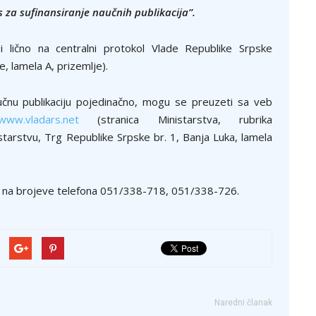
 za sufinansiranje naučnih publikacija”.
 lično na centralni protokol Vlade Republike Srpske
, lamela A, prizemlje).
čnu publikaciju pojedinačno, mogu se preuzeti sa veb
www.vladars.net
(stranica Ministarstva, rubrika
rstvu, Trg Republike Srpske br. 1, Banja Luka, lamela
 na brojeve telefona 051/338-718, 051/338-726.
Naredni članak