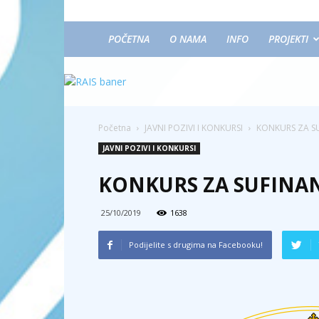
POČETNA
O NAMA
INFO
PROJEKTI
Početna
JAVNI POZIVI I KONKURSI
KONKURS ZA SU
JAVNI POZIVI I KONKURSI
KONKURS ZA SUFINAN
25/10/2019
1638
Podijelite s drugima na Facebooku!