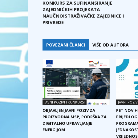
KONKURS ZA SUFINANSIRANJE
ZAJEDNIČKIH PROJEKATA
NAUČNOISTRAŽIVAČKE ZAJEDNICE I
PRIVREDE
POVEZANI ČLANCI
VIŠE OD AUTORA
JAVNI POZIVI I KONKURSI
JAVNI POZIV
OBJAVLJEN JAVNI POZIV ZA
PET NOVIH
PROIZVODNA MSP, PODRŠKA ZA
PRIJEDLOG
DIGITALNO UPRAVLJANJE
PROGRAMA
ENERGIJOM
JEDNAKOST
VRIJEDNOST