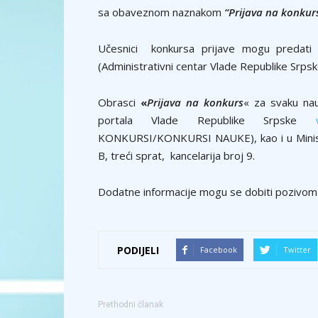
sa obaveznom naznakom
“Prijava na konkurs
Učesnici konkursa prijave mogu predati i
(Administrativni centar Vlade Republike Srpske
Obrasci
«
Prijava na konkurs
« za svaku nau
portala Vlade Republike Srpske
KONKURSI/KONKURSI NAUKE), kao i u Minista
B, treći sprat, kancelarija broj 9.
Dodatne informacije mogu se dobiti pozivom
PODIJELI
Facebook
Twitter
Prethodni članak