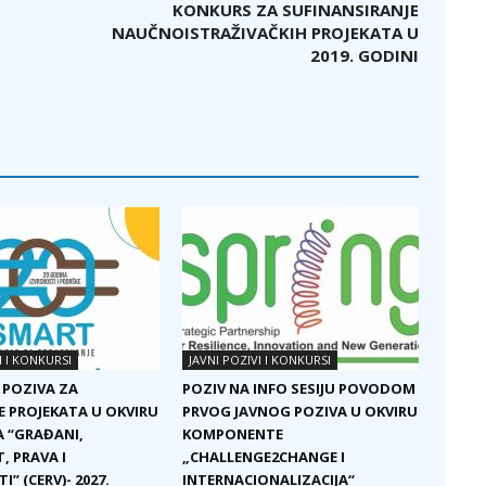
KONKURS ZA SUFINANSIRANJE
NAUČNOISTRAŽIVAČKIH PROJEKATA U
2019. GODINI
I I KONKURSI
JAVNI POZIVI I KONKURSI
 POZIVA ZA
POZIV NA INFO SESIJU POVODOM
E PROJEKATA U OKVIRU
PRVOG JAVNOG POZIVA U OKVIRU
 “GRAĐANI,
KOMPONENTE
, PRAVA I
„CHALLENGE2CHANGE I
I” (CERV)- 2027.
INTERNACIONALIZACIJA“