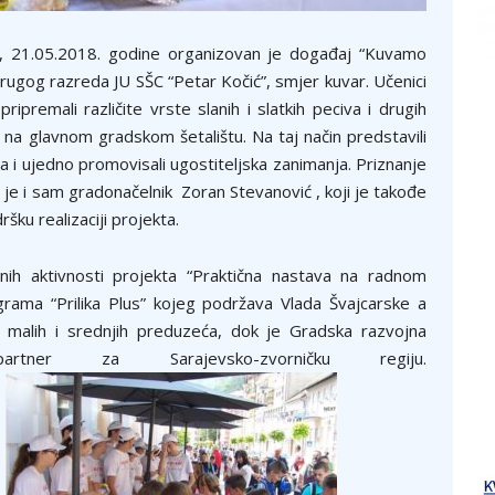
a, 21.05.2018. godine organizovan je događaj “Kuvamo
rugog razreda JU SŠC “Petar Kočić”, smjer kuvar. Učenici
ipremali različite vrste slanih i slatkih peciva i drugih
a na glavnom gradskom šetalištu. Na taj način predstavili
ja i ujedno promovisali ugostiteljska zanimanja. Priznanje
 je i sam gradonačelnik Zoran Stevanović , koji je takođe
šku realizaciji projekta.
nih aktivnosti projekta “Praktična nastava na radnom
grama “Prilika Plus” kojeg podržava Vlada Švajcarske a
j malih i srednjih preduzeća, dok je Gradska razvojna
rtner za Sarajevsko-zvorničku regiju.