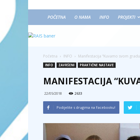
POČETNA
O NAMA
INFO
PROJEKTI
Početna
INFO
Manifestacija “Kuvamo svom gradu
INFO
ZAVRŠENI
PRAKTIČNE NASTAVE
MANIFESTACIJA “KU
22/05/2018
2633
Podijelite s drugima na Facebooku!