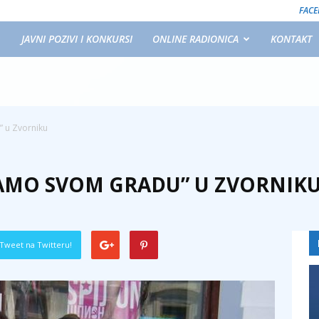
FAC
JAVNI POZIVI I KONKURSI
ONLINE RADIONICA
KONTAKT
” u Zvorniku
VAMO SVOM GRADU” U ZVORNIK
Tweet na Twitteru!