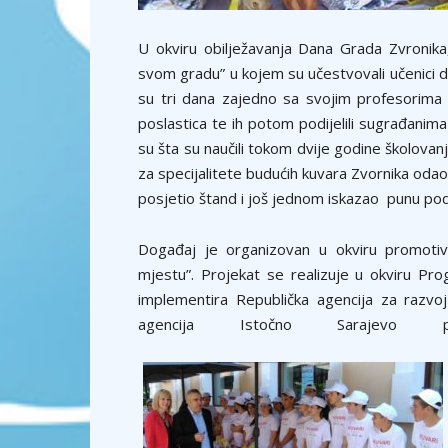
U okviru obilježavanja Dana Grada Zvronik
svom gradu” u kojem su učestvovali učenici d
su tri dana zajedno sa svojim profesorima pr
poslastica te ih potom podijelili sugrađanim
su šta su naučili tokom dvije godine školovan
za specijalitete budućih kuvara Zvornika odao
posjetio štand i još jednom iskazao punu podr
Događaj je organizovan u okviru promotiv
mjestu”. Projekat se realizuje u okviru Pro
implementira Republička agencija za razvo
agencija Istočno Sarajevo pa