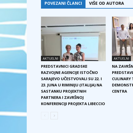
POVEZANI ČLANCI
VIŠE OD AUTORA
AKTUELNI
AKTUELNI
PREDSTAVNICI GRADSKE
NA ZAVRŠN
RAZVOJNE AGENCIJE ISTOČNO
PREDSTAVL
SARAJEVO UČESTVOVALI SU 22. I
CULINARY T
23. JUNA U RIMINIJU (ITALIJA) NA
DEMONSTRA
SASTANKU PROJEKTNIH
CENTRA
PARTNERA I ZAVRŠNOJ
KONFERENCIJI PROJEKTA LIBECCIO