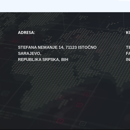
ADRESA:
K
STEFANA NEMANJE 14, 71123 ISTOČNO
T
SARAJEVO,
F
REPUBLIKA SRPSKA, BIH
I