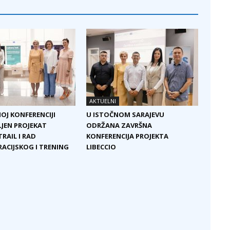
AKTUELNI
OJ KONFERENCIJI
U ISTOČNOM SARAJEVU
JEN PROJEKAT
ODRŽANA ZAVRŠNA
RAIL I RAD
KONFERENCIJA PROJEKTA
CIJSKOG I TRENING
LIBECCIO