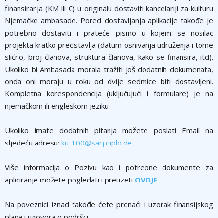
finansiranja (KM ili €) u originalu dostaviti kancelariji za kulturu
Njemačke ambasade. Pored dostavljanja aplikacije takođe je
potrebno dostaviti i prateće pismo u kojem se nosilac
projekta kratko predstavlja (datum osnivanja udruženja i tome
slično, broj članova, struktura članova, kako se finansira, itd).
Ukoliko bi Ambasada morala tražiti još dodatnih dokumenata,
onda oni moraju u roku od dvije sedmice biti dostavljeni.
Kompletna korespondencija (uključujući i formulare) je na
njemačkom ili engleskom jeziku.
Ukoliko imate dodatnih pitanja možete poslati Email na
sljedeću adresu:
ku-100@sarj.diplo.de
Više informacija o Pozivu kao i potrebne dokumente za
apliciranje možete pogledati i preuzeti
OVDJE
.
Na poveznici iznad takođe ćete pronaći i uzorak finansijskog
plana i ugovora o podršci.