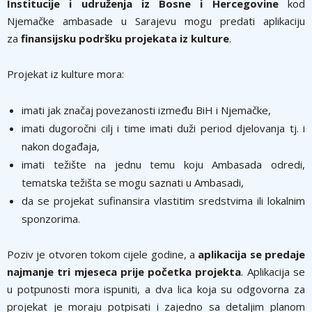
Institucije i udruženja iz Bosne i Hercegovine
kod
Njemačke ambasade u Sarajevu mogu predati aplikaciju
za
finansijsku podršku projekata iz kulture
.
Projekat iz kulture mora:
imati jak značaj povezanosti između BiH i Njemačke,
imati dugoročni cilj i time imati duži period djelovanja tj. i
nakon događaja,
imati težište na jednu temu koju Ambasada odredi,
tematska težišta se mogu saznati u Ambasadi,
da se projekat sufinansira vlastitim sredstvima ili lokalnim
sponzorima.
Poziv je otvoren tokom cijele godine, a
aplikacija se predaje
najmanje tri mjeseca prije početka projekta
. Aplikacija se
u potpunosti mora ispuniti, a dva lica koja su odgovorna za
projekat je moraju potpisati i zajedno sa detaljim planom