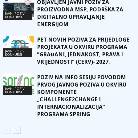
OBJAVLJEN JAVNI POZIV ZA
PROIZVODNA MSP, PODRŠKA ZA
JAVNI POZIVI I
DIGITALNO UPRAVLJANJE
KONKURSI
ENERGIJOM
PET NOVIH POZIVA ZA PRIJEDLOGE
PROJEKATA U OKVIRU PROGRAMA
JAVNI POZIVI I
“GRAĐANI, JEDNAKOST, PRAVA I
KONKURSI
VRIJEDNOSTI” (CERV)- 2027.
POZIV NA INFO SESIJU POVODOM
PRVOG JAVNOG POZIVA U OKVIRU
JAVNI POZIVI I
KOMPONENTE
KONKURSI
„CHALLENGE2CHANGE I
INTERNACIONALIZACIJA“
PROGRAMA SPRING