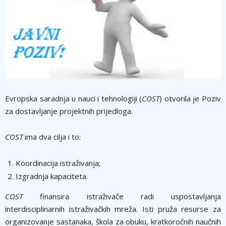
Evropska saradnja u nauci i tehnologiji (
COST
) otvorila je Poziv
za dostavljanje projektnih prijedloga.
COST
ima dva cilja i to:
Koordinacija istraživanja;
Izgradnja kapaciteta.
COST
finansira istraživače radi uspostavljanja
interdisciplinarnih istraživačkih mreža. Isti pruža resurse za
organizovanje sastanaka, škola za obuku, kratkoročnih naučnih