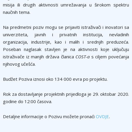
misija ili drugih aktivnosti umrežavanja u širokom spektru
naučnih tema.
Na predmetni poziv mogu se prijaviti istraživači i inovatori sa
univerziteta, javnih i privatnih institucija, nevladinih
organizacija, industrije, kao i malih i srednjih preduzeća.
Poseban naglasak stavljen je na aktivnosti koje uključuju
istraživače iz manjih država članica
COST-a
s ciljem povećanja
njihovog učešća.
Budžet Poziva iznosi oko 134 000 evra po projektu.
Rok za dostavljanje projektnih prijedloga je 29. oktobar 2020.
godine do 12:00 časova.
Detaljne informacije o Pozivu možete pronaći
OVDJE
.