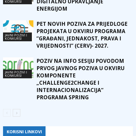
DIGITALNO UPRAVLJANJE
KONKURSI
ENERGIJOM
PET NOVIH POZIVA ZA PRIJEDLOGE
PROJEKATA U OKVIRU PROGRAMA
JAVNI POZIVI I
“GRAĐANI, JEDNAKOST, PRAVA I
KONKURSI
VRIJEDNOSTI” (CERV)- 2027.
POZIV NA INFO SESIJU POVODOM
PRVOG JAVNOG POZIVA U OKVIRU
JAVNI POZIVI I
KOMPONENTE
KONKURSI
„CHALLENGE2CHANGE I
INTERNACIONALIZACIJA“
PROGRAMA SPRING
KORISNI LINKOVI