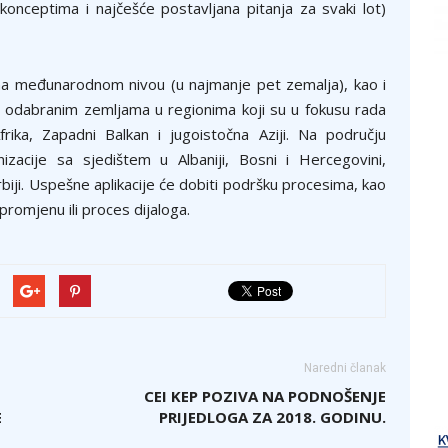
konceptima i najčešće postavljana pitanja za svaki lot)
 na međunarodnom nivou (u najmanje pet zemalja), kao i
e u odabranim zemljama u regionima koji su u fokusu rada
rika, Zapadni Balkan i jugoistočna Aziji. Na području
zacije sa sjedištem u Albaniji, Bosni i Hercegovini,
rbiji. Uspešne aplikacije će dobiti podršku procesima, kao
 promjenu ili proces dijaloga.
Naredni članak
CEI KEP POZIVA NA PODNOŠENJE
E
PRIJEDLOGA ZA 2018. GODINU.