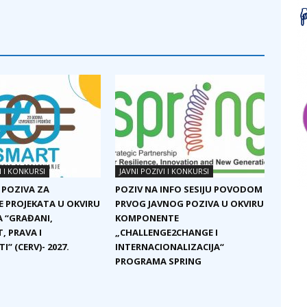
I I KONKURSI
JAVNI POZIVI I KONKURSI
 POZIVA ZA
POZIV NA INFO SESIJU POVODOM
E PROJEKATA U OKVIRU
PRVOG JAVNOG POZIVA U OKVIRU
 “GRAĐANI,
KOMPONENTE
, PRAVA I
„CHALLENGE2CHANGE I
I” (CERV)- 2027.
INTERNACIONALIZACIJA“
PROGRAMA SPRING