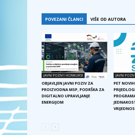
POVEZANI ČLANCI
VIŠE OD AUTORA
JAVNI POZIVI I KONKURSI
JAVNI POZIV
OBJAVLJEN JAVNI POZIV ZA
PET NOVIH
PROIZVODNA MSP, PODRŠKA ZA
PRIJEDLOG
DIGITALNO UPRAVLJANJE
PROGRAMA
ENERGIJOM
JEDNAKOST
VRIJEDNOST