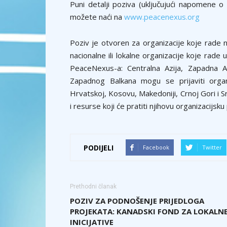
Puni detalji poziva (uključujući napomene o 
možete naći na
www.peacenexus.org
Poziv je otvoren za organizacije koje rade
nacionalne ili lokalne organizacije koje rad
PeaceNexus-a: Centralna Azija, Zapadna Af
Zapadnog Balkana mogu se prijaviti organi
Hrvatskoj, Kosovu, Makedoniji, Crnoj Gori i S
i resurse koji će pratiti njihovu organizacijsku
PODIJELI
Facebook
Twitter
Prethodni članak
POZIV ZA PODNOŠENJE PRIJEDLOGA
PROJEKATA: KANADSKI FOND ZA LOKALN
INICIJATIVE