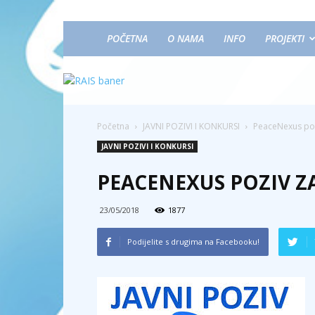
POČETNA
O NAMA
INFO
PROJEKTI
Početna
JAVNI POZIVI I KONKURSI
PeaceNexus poz
JAVNI POZIVI I KONKURSI
PEACENEXUS POZIV Z
23/05/2018
1877
Podijelite s drugima na Facebooku!