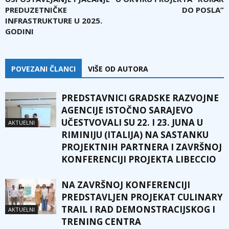
PREDUZETNIČKE
DO POSLA”
INFRASTRUKTURE U 2025.
GODINI
POVEZANI ČLANCI
VIŠE OD AUTORA
PREDSTAVNICI GRADSKE RAZVOJNE
AGENCIJE ISTOČNO SARAJEVO
UČESTVOVALI SU 22. I 23. JUNA U
AKTUELNI
RIMINIJU (ITALIJA) NA SASTANKU
PROJEKTNIH PARTNERA I ZAVRŠNOJ
KONFERENCIJI PROJEKTA LIBECCIO
NA ZAVRŠNOJ KONFERENCIJI
PREDSTAVLJEN PROJEKAT CULINARY
TRAIL I RAD DEMONSTRACIJSKOG I
AKTUELNI
TRENING CENTRA