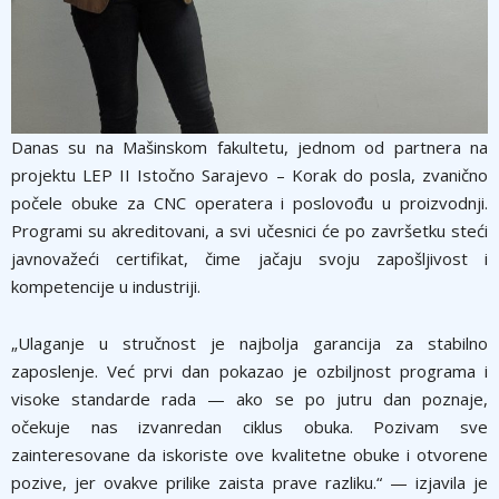
Danas su na Mašinskom fakultetu, jednom od partnera na
projektu LEP II Istočno Sarajevo – Korak do posla, zvanično
počele obuke za CNC operatera i poslovođu u proizvodnji.
Programi su akreditovani, a svi učesnici će po završetku steći
javnovažeći certifikat, čime jačaju svoju zapošljivost i
kompetencije u industriji.
„Ulaganje u stručnost je najbolja garancija za stabilno
zaposlenje. Već prvi dan pokazao je ozbiljnost programa i
visoke standarde rada — ako se po jutru dan poznaje,
očekuje nas izvanredan ciklus obuka. Pozivam sve
zainteresovane da iskoriste ove kvalitetne obuke i otvorene
pozive, jer ovakve prilike zaista prave razliku.“ — izjavila je