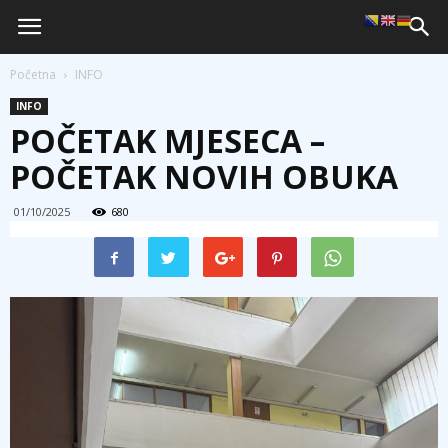
Početna
INFO
INFO
POČETAK MJESECA –
POČETAK NOVIH OBUKA
01/10/2025
680