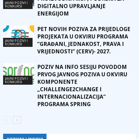
JAVNI POZIVI I
DIGITALNO UPRAVLJANJE
KONKURSI
ENERGIJOM
PET NOVIH POZIVA ZA PRIJEDLOGE
PROJEKATA U OKVIRU PROGRAMA
JAVNI POZIVI I
“GRAĐANI, JEDNAKOST, PRAVA I
KONKURSI
VRIJEDNOSTI” (CERV)- 2027.
POZIV NA INFO SESIJU POVODOM
PRVOG JAVNOG POZIVA U OKVIRU
JAVNI POZIVI I
KOMPONENTE
KONKURSI
„CHALLENGE2CHANGE I
INTERNACIONALIZACIJA“
PROGRAMA SPRING