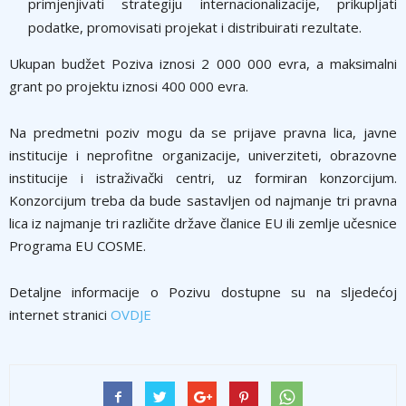
primjenjivati strategiju internacionalizacije, prikuplјati
podatke, promovisati projekat i distribuirati rezultate.
Ukupan budžet Poziva iznosi 2 000 000 evra, a maksimalni
grant po projektu iznosi 400 000 evra.
Na predmetni poziv mogu da se prijave pravna lica, javne
institucije i neprofitne organizacije, univerziteti, obrazovne
institucije i istraživački centri, uz formiran konzorcijum.
Konzorcijum treba da bude sastavlјen od najmanje tri pravna
lica iz najmanje tri različite države članice EU ili zemlјe učesnice
Programa EU COSME.
Detalјne informacije o Pozivu dostupne su na slјedećoj
internet stranici
OVDJE