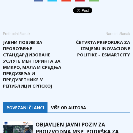
Prethodni članak
Naredni članak
ЈАВНИ ПОЗИВ ЗА
ČETVRTA PREPORUKA ZA
ПРОВОЂЕЊЕ
IZMJENU INOVACIONE
СТАНДАРДИЗОВАНЕ
POLITIKE – ESMARTCITY
УСЛУГЕ МЕНТОРИНГА ЗА
МИКРО, МАЛА И СРЕДЊА
ПРЕДУЗЕЋА И
ПРЕДУЗЕТНИКЕ У
РЕПУБЛИЦИ СРПСКОЈ
POVEZANI ČLANCI
VIŠE OD AUTORA
OBJAVLJEN JAVNI POZIV ZA
PROIZVODNA MSP, PODRŠKA ZA