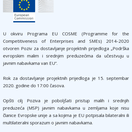
U okviru Programa EU COSME (Programme for the
Competitiveness of Enterprises and SMEs) 2014-2020
otvoren Poziv za dostavlјanje projektnih prijedloga „Podrška
evropskim malim i srednjim preduzećima da učestvuju u
javnim nabavkama van EU“.
Rok za dostavlјanje projektnih prijedloga je 15. septembar
2020. godine do 17:00 časova.
Opšti cilј Poziva je pobolјšati pristup malih i srednjih
preduzeća (MSP) javnim nabavkama u zemlјama koje nisu
članice Evropske unije a sa kojima je EU potpisala bilateralni ili
multilateralni sporazum o javnim nabavkama.