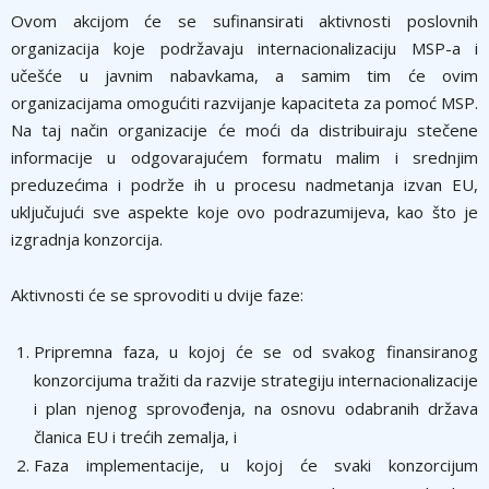
Ovom akcijom će se sufinansirati aktivnosti poslovnih
organizacija koje podržavaju internacionalizaciju MSP-a i
učešće u javnim nabavkama, a samim tim će ovim
organizacijama omogućiti razvijanje kapaciteta za pomoć MSP.
Na taj način organizacije će moći da distribuiraju stečene
informacije u odgovarajućem formatu malim i srednjim
preduzećima i podrže ih u procesu nadmetanja izvan EU,
uklјučujući sve aspekte koje ovo podrazumijeva, kao što je
izgradnja konzorcija.
Aktivnosti će se sprovoditi u dvije faze:
Pripremna faza, u kojoj će se od svakog finansiranog
konzorcijuma tražiti da razvije strategiju internacionalizacije
i plan njenog sprovođenja, na osnovu odabranih država
članica EU i trećih zemalјa, i
Faza implementacije, u kojoj će svaki konzorcijum