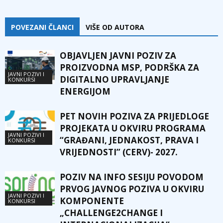
POVEZANI ČLANCI
VIŠE OD AUTORA
OBJAVLJEN JAVNI POZIV ZA
PROIZVODNA MSP, PODRŠKA ZA
JAVNI POZIVI I
DIGITALNO UPRAVLJANJE
KONKURSI
ENERGIJOM
PET NOVIH POZIVA ZA PRIJEDLOGE
PROJEKATA U OKVIRU PROGRAMA
JAVNI POZIVI I
“GRAĐANI, JEDNAKOST, PRAVA I
KONKURSI
VRIJEDNOSTI” (CERV)- 2027.
POZIV NA INFO SESIJU POVODOM
PRVOG JAVNOG POZIVA U OKVIRU
JAVNI POZIVI I
KOMPONENTE
KONKURSI
„CHALLENGE2CHANGE I