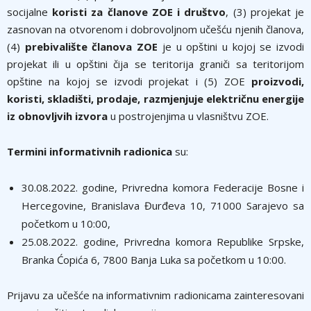
socijalne
koristi za članove ZOE i društvo
, (3) projekat je
zasnovan na otvorenom i dobrovoljnom učešću njenih članova,
(4)
prebivalište članova ZOE
je u opštini u kojoj se izvodi
projekat ili u opštini čija se teritorija graniči sa teritorijom
opštine na kojoj se izvodi projekat i (5) ZOE
proizvodi,
koristi, skladišti, prodaje, razmjenjuje električnu energije
iz obnovljvih izvora
u postrojenjima u vlasništvu ZOE.
Termini informativnih radionica
su:
30.08.2022. godine, Privredna komora Federacije Bosne i
Hercegovine, Branislava Đurđeva 10, 71000 Sarajevo sa
početkom u 10:00,
25.08.2022. godine, Privredna komora Republike Srpske,
Branka Ćopića 6, 7800 Banja Luka sa početkom u 10:00.
Prijavu za učešće na informativnim radionicama zainteresovani