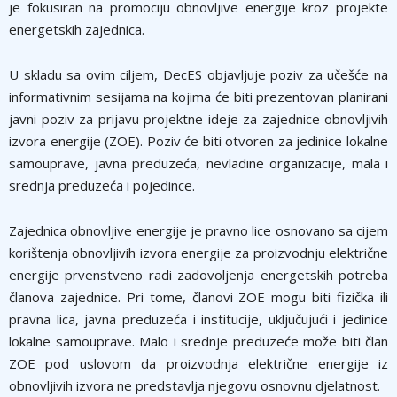
je fokusiran na promociju obnovljive energije kroz projekte
energetskih zajednica.
U skladu sa ovim ciljem, DecES objavljuje poziv za učešće na
informativnim sesijama na kojima će biti prezentovan planirani
javni poziv za prijavu projektne ideje za zajednice obnovljivih
izvora energije (ZOE). Poziv će biti otvoren za jedinice lokalne
samouprave, javna preduzeća, nevladine organizacije, mala i
srednja preduzeća i pojedince.
Zajednica obnovljive energije je pravno lice osnovano sa cijem
korištenja obnovljivih izvora energije za proizvodnju električne
energije prvenstveno radi zadovoljenja energetskih potreba
članova zajednice. Pri tome, članovi ZOE mogu biti fizička ili
pravna lica, javna preduzeća i institucije, uključujući i jedinice
lokalne samouprave. Malo i srednje preduzeće može biti član
ZOE pod uslovom da proizvodnja električne energije iz
obnovljivih izvora ne predstavlja njegovu osnovnu djelatnost.