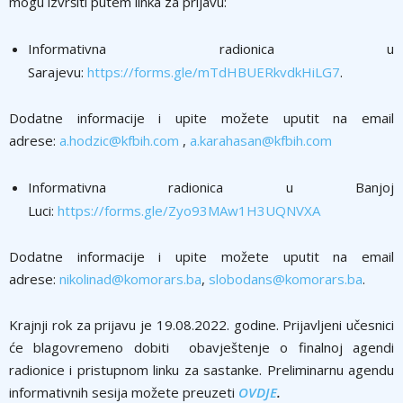
mogu izvršiti putem linka za prijavu:
Informativna radionica u
Sarajevu:
https://forms.gle/mTdHBUERkvdkHiLG7
.
Dodatne informacije i upite možete uputit na email
adrese:
a.hodzic@kfbih.com
,
a.karahasan@kfbih.com
Informativna radionica u Banjoj
Luci:
https://forms.gle/Zyo93MAw1H3UQNVXA
Dodatne informacije i upite možete uputit na email
adrese:
nikolinad@komorars.ba
,
slobodans@komorars.ba
.
Krajnji rok za prijavu je 19.08.2022. godine. Prijavljeni učesnici
će blagovremeno dobiti obavještenje o finalnoj agendi
radionice i pristupnom linku za sastanke. Preliminarnu agendu
informativnih sesija možete preuzeti
OVDJE
.