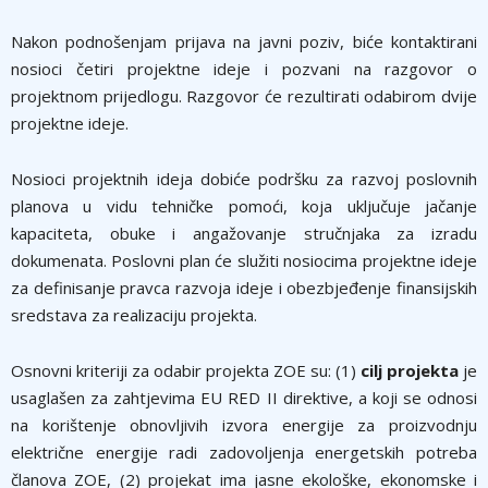
Nakon podnošenjam prijava na javni poziv, biće kontaktirani
nosioci četiri projektne ideje i pozvani na razgovor o
projektnom prijedlogu. Razgovor će rezultirati odabirom dvije
projektne ideje.
Nosioci projektnih ideja dobiće podršku za razvoj poslovnih
planova u vidu tehničke pomoći, koja uključuje jačanje
kapaciteta, obuke i angažovanje stručnjaka za izradu
dokumenata. Poslovni plan će služiti nosiocima projektne ideje
za definisanje pravca razvoja ideje i obezbjeđenje finansijskih
sredstava za realizaciju projekta.
Osnovni kriteriji za odabir projekta ZOE su: (1)
cilj projekta
je
usaglašen za zahtjevima EU RED II direktive, a koji se odnosi
na korištenje obnovljivih izvora energije za proizvodnju
električne energije radi zadovoljenja energetskih potreba
članova ZOE, (2) projekat ima jasne ekološke, ekonomske i