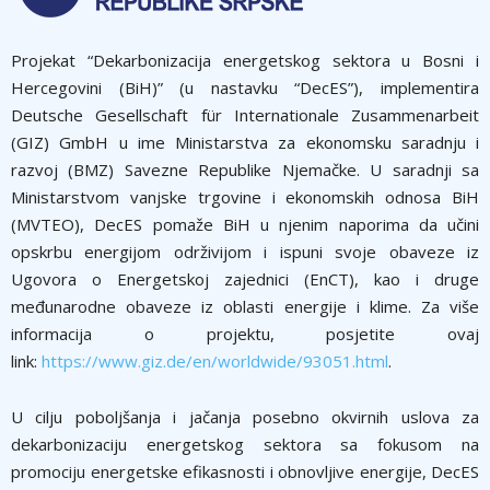
Projekat “Dekarbonizacija energetskog sektora u Bosni i
Hercegovini (BiH)” (u nastavku “DecES”), implementira
Deutsche Gesellschaft für Internationale Zusammenarbeit
(GIZ) GmbH u ime Ministarstva za ekonomsku saradnju i
razvoj (BMZ) Savezne Republike Njemačke. U saradnji sa
Ministarstvom vanjske trgovine i ekonomskih odnosa BiH
(MVTEO), DecES pomaže BiH u njenim naporima da učini
opskrbu energijom održivijom i ispuni svoje obaveze iz
Ugovora o Energetskoj zajednici (EnCT), kao i druge
međunarodne obaveze iz oblasti energije i klime. Za više
informacija o projektu, posjetite ovaj
link:
https://www.giz.de/en/worldwide/93051.html
.
U cilju poboljšanja i jačanja posebno okvirnih uslova za
dekarbonizaciju energetskog sektora sa fokusom na
promociju energetske efikasnosti i obnovljive energije, DecES