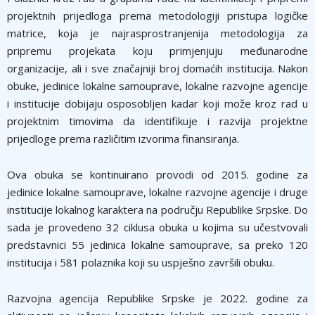
projektnih prijedloga prema metodologiji pristupa logičke
matrice, koja je najrasprostranjenija metodologija za
pripremu projekata koju primjenjuju međunarodne
organizacije, ali i sve značajniji broj domaćih institucija. Nakon
obuke, jedinice lokalne samouprave, lokalne razvojne agencije
i institucije dobijaju osposoblјen kadar koji može kroz rad u
projektnim timovima da identifikuje i razvija projektne
prijedloge prema različitim izvorima finansiranja.
Ova obuka se kontinuirano provodi od 2015. godine za
jedinice lokalne samouprave, lokalne razvojne agencije i druge
institucije lokalnog karaktera na području Republike Srpske. Do
sada je provedeno 32 ciklusa obuka u kojima su učestvovali
predstavnici 55 jedinica lokalne samouprave, sa preko 120
institucija i 581 polaznika koji su uspješno završili obuku.
Razvojna agencija Republike Srpske je 2022. godine za