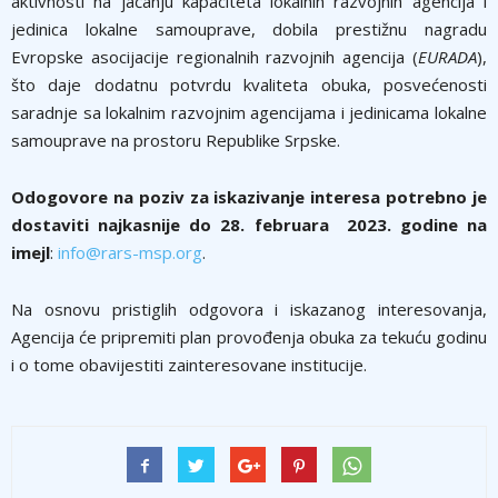
aktivnosti na jačanju kapaciteta lokalnih razvojnih agencija i
jedinica lokalne samouprave, dobila prestižnu nagradu
Evropske asocijacije regionalnih razvojnih agencija (
EURADA
),
što daje dodatnu potvrdu kvaliteta obuka, posvećenosti
saradnje sa lokalnim razvojnim agencijama i jedinicama lokalne
samouprave na prostoru Republike Srpske.
Odogovore na poziv za iskazivanje interesa potrebno je
dostaviti najkasnije do 28. februara 2023. godine na
imejl
:
info@rars-msp.org
.
Na osnovu pristiglih odgovora i iskazanog interesovanja,
Agencija će pripremiti plan provođenja obuka za tekuću godinu
i o tome obavijestiti zainteresovane institucije.