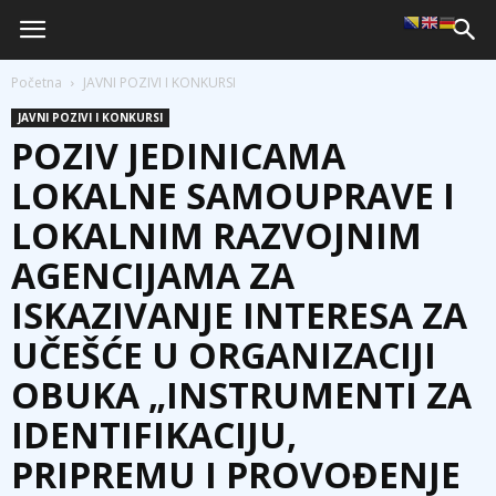
Početna
JAVNI POZIVI I KONKURSI
JAVNI POZIVI I KONKURSI
POZIV JEDINICAMA
LOKALNE SAMOUPRAVE I
LOKALNIM RAZVOJNIM
AGENCIJAMA ZA
ISKAZIVANJE INTERESA ZA
UČEŠĆE U ORGANIZACIJI
OBUKA „INSTRUMENTI ZA
IDENTIFIKACIJU,
PRIPREMU I PROVOĐENJE