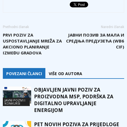
Prethodni članak
Naredni članak
PRVI POZIV ZA
ЈАВНИ ПОЗИВ ЗА МАЛА И
USPOSTAVLJANJE MREŽА ZA
СРЕДЊА ПРЕДУЗЕЋА (WB6
AKCIONO PLANIRANJE
CIF)
IZMEĐU GRADOVA
POVEZANI ČLANCI
VIŠE OD AUTORA
OBJAVLJEN JAVNI POZIV ZA
PROIZVODNA MSP, PODRŠKA ZA
JAVNI POZIVI I
DIGITALNO UPRAVLJANJE
KONKURSI
ENERGIJOM
PET NOVIH POZIVA ZA PRIJEDLOGE