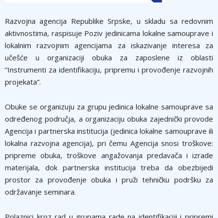
Razvojna agencija Republike Srpske, u skladu sa redovnim
aktivnostima, raspisuje Poziv jedinicama lokalne samouprave i
lokalnim razvojnim agencijama za iskazivanje interesa za
učešće u organizaciji obuka za zaposlene iz oblasti
“Instrumenti za identifikaciju, pripremu i provođenje razvojnih
projekata”.
Obuke se organizuju za grupu jedinica lokalne samouprave sa
određenog područja, a organizaciju obuka zajednički provode
Agencija i partnerska institucija (jedinica lokalne samouprave ili
lokalna razvojna agencija), pri čemu Agencija snosi troškove:
pripreme obuka, troškove angažovanja predavača i izrade
materijala, dok partnerska institucija treba da obezbijedi
prostor za provođenje obuka i pruži tehničku podršku za
održavanje seminara.
Polaznici kroz rad u grupama rade na identifikaciji i pripremi