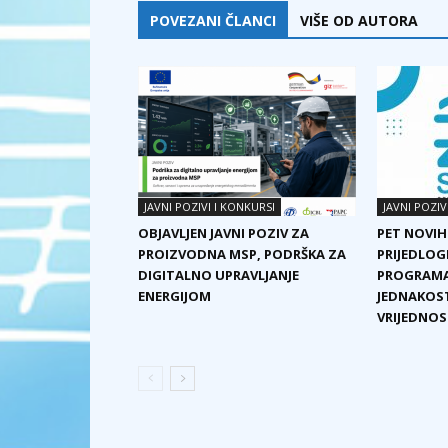
POVEZANI ČLANCI
VIŠE OD AUTORA
JAVNI POZIVI I KONKURSI
JAVNI POZIV
OBJAVLJEN JAVNI POZIV ZA
PET NOVIH
PROIZVODNA MSP, PODRŠKA ZA
PRIJEDLOG
DIGITALNO UPRAVLJANJE
PROGRAMA
ENERGIJOM
JEDNAKOST
VRIJEDNOST