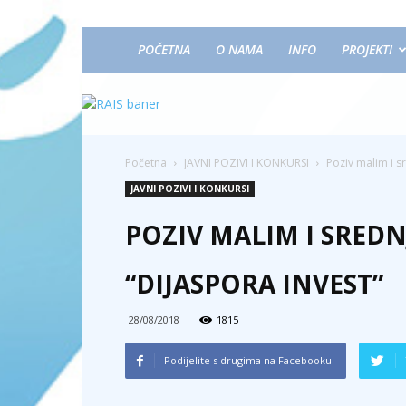
POČETNA
O NAMA
INFO
PROJEKTI
Početna
JAVNI POZIVI I KONKURSI
Poziv malim i s
JAVNI POZIVI I KONKURSI
POZIV MALIM I SRED
“DIJASPORA INVEST”
28/08/2018
1815
Podijelite s drugima na Facebooku!