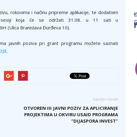
ivu, rokovima i načinu pripreme aplikacije, te dodatnim
fo-sesiji koja će se održati 31.08. u 11 sati u
iH (Ulica Branislava Đurđeva 10).
nima javnih poziva pri grant programu možete saznati
DJE
.
Naredni članak
OTVOREN III JAVNI POZIV ZA APLICIRANJE
PROJEKTIMA U OKVIRU USAID PROGRAMA
“DIJASPORA INVEST”