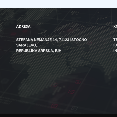
ADRESA:
K
STEFANA NEMANJE 14, 71123 ISTOČNO
T
SARAJEVO,
F
REPUBLIKA SRPSKA, BIH
I