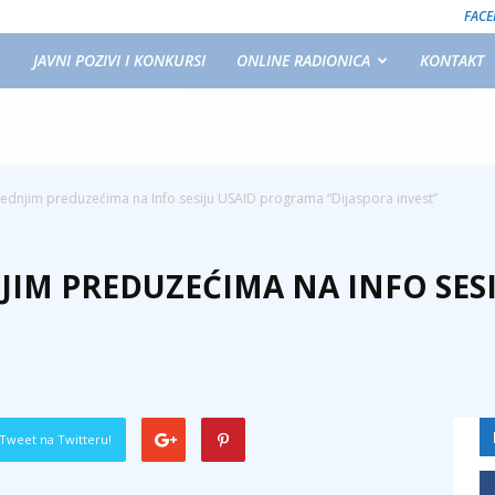
FAC
JAVNI POZIVI I KONKURSI
ONLINE RADIONICA
KONTAKT
rednjim preduzećima na Info sesiju USAID programa “Dijaspora invest”
NJIM PREDUZEĆIMA NA INFO SE
Tweet na Twitteru!