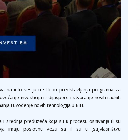
va na info-sesiju u sklopu predstavljanja programa za
većanje investicija iz dijaspore i stvaranje novih radnih
anja i uvođenje novih tehnologija u BiH.
 i srednja preduzeća koja su u procesu osnivanja ili su
ja imaju poslovnu vezu sa ili su u (su)vlasništvu