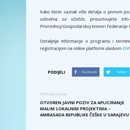
Kako biste saznali više detalja o javnom poz
uslovima za učešće, prisustvujete in
Privrednoj/Gospodarskoj komori Federacije B
Detaljnije informacije o programu i termi
registracijom na online platformi ulaskom
OV
PODIJELI
Facebook
Twitter
Prethodni članak
OTVOREN JAVNI POZIV ZA APLICIRANJE
MALIM LOKALNIM PROJEKTIMA –
AMBASADA REPUBLIKE ČEŠKE U SARAJEVU