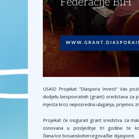
USAID Projekat “Diaspora Invest” Vas pozi
dodjelu bespovratnih (grant) sredstava za po
mjesta kroz neposredna ulaganja, prijenos zn
Projekat će osigurati grant sredstva za mala
osnovana u posljednje tri godine te ko
člana/ice
bosanskohercegovačke dijaspore.