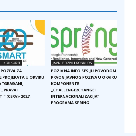
I I KONKURSI
JAVNI POZIVI I KONKURSI
 POZIVA ZA
POZIV NA INFO SESIJU POVODOM
E PROJEKATA U OKVIRU
PRVOG JAVNOG POZIVA U OKVIRU
 “GRAĐANI,
KOMPONENTE
, PRAVA I
„CHALLENGE2CHANGE I
I” (CERV)- 2027.
INTERNACIONALIZACIJA“
PROGRAMA SPRING