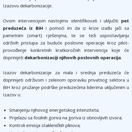
Izazovu dekarbonizacije.
Ovom intervencijom nastojimo identifikovati i uključiti
pet
preduzeća iz BiH
i pomoći im da iz krize izađu jači sa
pametnim (smart) rješenjma, te se teži uspostavljanju
održivih pristupa za buduće poslovne operacije kroz pilot-
provođenje konkretnih kratkoročnih intervencija koje će
doprinijeti
dekarbonizaciji njihovih poslovnih operacija
.
Izazov dekarbonizacije za mala i srednja preduzeća će
doprinijeti održivom i zelenom oporavku privatnog sektora u
BiH kroz pružanje podrške preduzećima liderima uključenim u
Izazov u:
Smanjenju njihovog energetskog intenziteta;
Prijelazu sa fosilnih goriva na goriva iz obnovljivih izvora;
Kontroli emisija stakleničkih plinova;