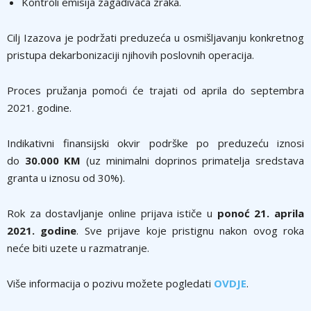
Kontroli emisija zagađivača zraka.
Cilj Izazova je podržati preduzeća u osmišljavanju konkretnog
pristupa dekarbonizaciji njihovih poslovnih operacija.
Proces pružanja pomoći će trajati od aprila do septembra
2021. godine.
Indikativni finansijski okvir podrške po preduzeću iznosi
do
30.000 KM
(uz minimalni doprinos primatelja sredstava
granta u iznosu od 30%).
Rok za dostavljanje online prijava ističe u
ponoć 21. aprila
2021. godine
. Sve prijave koje pristignu nakon ovog roka
neće biti uzete u razmatranje.
Više informacija o pozivu možete pogledati
OVDJE
.