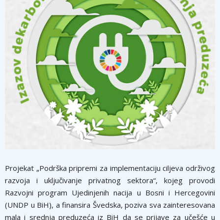
Projekat „Podrška pripremi za implementaciju ciljeva održivog
razvoja i uključivanje privatnog sektora“, kojeg provodi
Razvojni program Ujedinjenih nacija u Bosni i Hercegovini
(UNDP u BiH), a finansira Švedska, poziva sva zainteresovana
mala i srednja preduzeća iz BiH da se prijave za učešće u