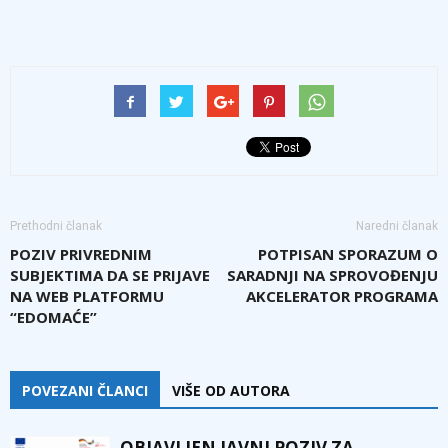
Prethodni članak
Naredni članak
POZIV PRIVREDNIM
POTPISAN SPORAZUM O
SUBJEKTIMA DA SE PRIJAVE
SARADNJI NA SPROVOĐENJU
NA WEB PLATFORMU
AKCELERATOR PROGRAMA
“EDOMAĆE”
POVEZANI ČLANCI
VIŠE OD AUTORA
OBJAVLJEN JAVNI POZIV ZA