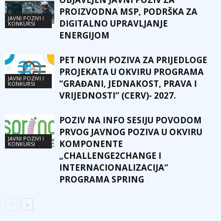
PROIZVODNA MSP, PODRŠKA ZA
JAVNI POZIVI I
DIGITALNO UPRAVLJANJE
KONKURSI
ENERGIJOM
PET NOVIH POZIVA ZA PRIJEDLOGE
PROJEKATA U OKVIRU PROGRAMA
JAVNI POZIVI I
“GRAĐANI, JEDNAKOST, PRAVA I
KONKURSI
VRIJEDNOSTI” (CERV)- 2027.
POZIV NA INFO SESIJU POVODOM
PRVOG JAVNOG POZIVA U OKVIRU
JAVNI POZIVI I
KOMPONENTE
KONKURSI
„CHALLENGE2CHANGE I
INTERNACIONALIZACIJA“
PROGRAMA SPRING