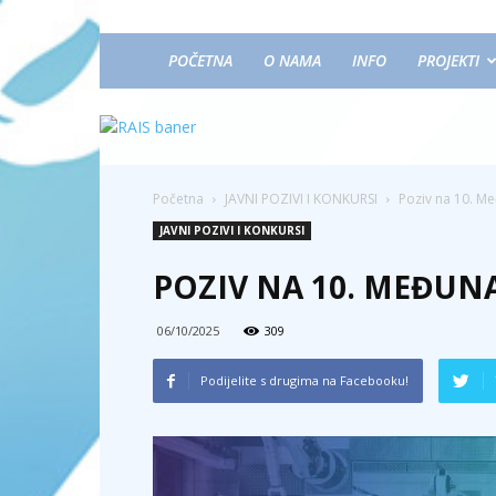
POČETNA
O NAMA
INFO
PROJEKTI
Početna
JAVNI POZIVI I KONKURSI
Poziv na 10. M
JAVNI POZIVI I KONKURSI
POZIV NA 10. MEĐUN
06/10/2025
309
Podijelite s drugima na Facebooku!