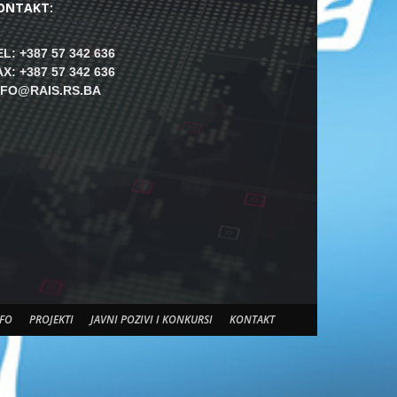
ONTAKT:
EL: +387 57 342 636
AX: +387 57 342 636
NFO@RAIS.RS.BA
FO
PROJEKTI
JAVNI POZIVI I KONKURSI
KONTAKT