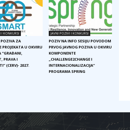
I I KONKURSI
JAVNI POZIVI I KONKURSI
 POZIVA ZA
POZIV NA INFO SESIJU POVODOM
E PROJEKATA U OKVIRU
PRVOG JAVNOG POZIVA U OKVIRU
 “GRAĐANI,
KOMPONENTE
, PRAVA I
„CHALLENGE2CHANGE I
I” (CERV)- 2027.
INTERNACIONALIZACIJA“
PROGRAMA SPRING