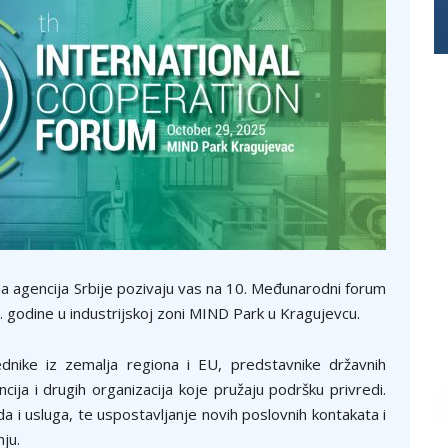
a agencija Srbije pozivaju vas na 10. Međunarodni forum
5. godine u industrijskoj zoni MIND Park u Kragujevcu.
dnike iz zemalja regiona i EU, predstavnike državnih
ncija i drugih organizacija koje pružaju podršku privredi.
da i usluga, te uspostavljanje novih poslovnih kontakata i
ju.