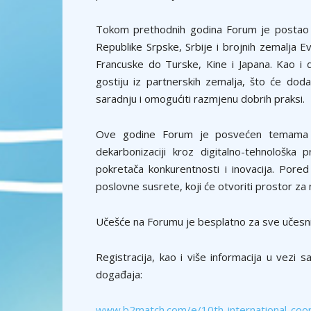
Tokom prethodnih godina Forum je postao mj
Republike Srpske, Srbije i brojnih zemalja Evr
Francuske do Turske, Kine i Japana. Kao i 
gostiju iz partnerskih zemalja, što će dod
saradnju i omogućiti razmjenu dobrih praksi.
Ove godine Forum je posvećen temama k
dekarbonizaciji kroz digitalno-tehnološka 
pokretača konkurentnosti i inovacija. Pored 
poslovne susrete, koji će otvoriti prostor za
Učešće na Forumu je besplatno za sve učesni
Registracija, kao i više informacija u vezi 
događaja:
www.b2match.com/e/10th-international-coo