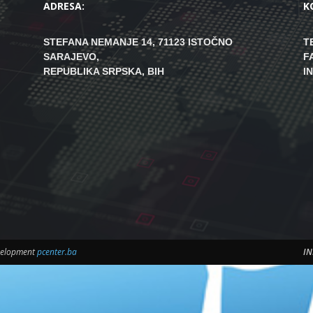
ADRESA:
K
STEFANA NEMANJE 14, 71123 ISTOČNO
T
SARAJEVO,
F
REPUBLIKA SRPSKA, BIH
I
evelopment
pcenter.ba
IN