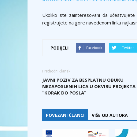
Ukoliko ste zainteresovani da učestvujet
registrujete na gore navedenom linku najkasn
PODIJELI
Facebook
Twitter
Prethodni članak
JAVNI POZIV ZA BESPLATNU OBUKU
NEZAPOSLENIH LICA U OKVIRU PROJEKTA
“KORAK DO POSLA”
POVEZANI ČLANCI
VIŠE OD AUTORA