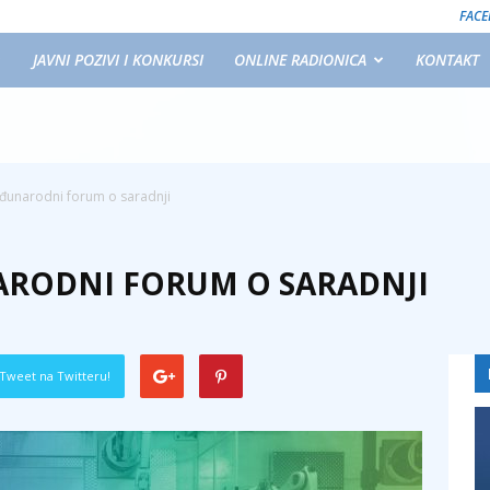
FAC
JAVNI POZIVI I KONKURSI
ONLINE RADIONICA
KONTAKT
eđunarodni forum o saradnji
ARODNI FORUM O SARADNJI
Tweet na Twitteru!