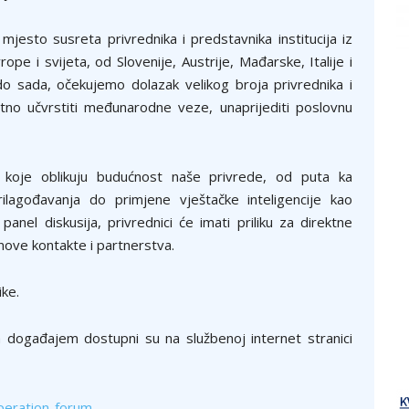
esto susreta privrednika i predstavnika institucija iz
ope i svijeta, od Slovenije, Austrije, Mađarske, Italije i
do sada, očekujemo dolazak velikog broja privrednika i
atno učvrstiti međunarodne veze, unaprijediti poslovnu
oje oblikuju budućnost naše privrede, od puta ka
prilagođavanja do primjene vještačke inteligencije kao
panel diskusija, privrednici će imati priliku za direktne
 nove kontakte i partnerstva.
ke.
sa događajem dostupni su na službenoj internet stranici
peration-forum