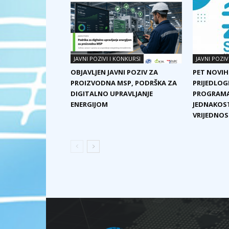
JAVNI POZIVI I KONKURSI
JAVNI POZIV
OBJAVLJEN JAVNI POZIV ZA
PET NOVIH
PROIZVODNA MSP, PODRŠKA ZA
PRIJEDLOG
DIGITALNO UPRAVLJANJE
PROGRAMA
ENERGIJOM
JEDNAKOST
VRIJEDNOST