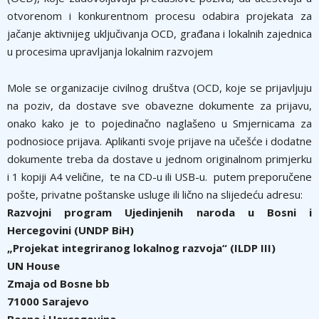
otvorenom i konkurentnom procesu odabira projekata za
jačanje aktivnijeg uključivanja OCD, građana i lokalnih zajednica
u procesima upravljanja lokalnim razvojem
Mole se organizacije civilnog društva (OCD, koje se prijavljuju
na poziv, da dostave sve obavezne dokumente za prijavu,
onako kako je to pojedinačno naglašeno u Smjernicama za
podnosioce prijava. Aplikanti svoje prijave na učešće i dodatne
dokumente treba da dostave u jednom originalnom primjerku
i 1 kopiji A4 veličine, te na CD-u ili USB-u. putem preporučene
pošte, privatne poštanske usluge ili lično na slijedeću adresu:
Razvojni program Ujedinjenih naroda u Bosni i
Hercegovini (UNDP BiH)
„Projekat integriranog lokalnog razvoja“ (ILDP III)
UN House
Zmaja od Bosne bb
71000 Sarajevo
Bosna i Hercegovina