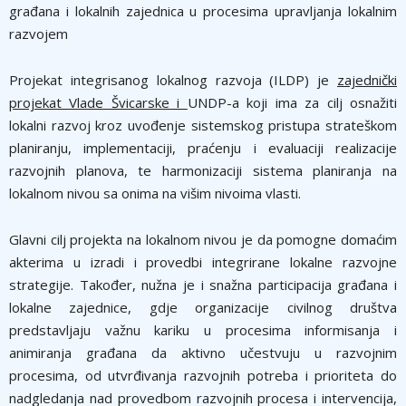
građana i lokalnih zajednica u procesima upravljanja lokalnim
razvojem
Projekat integrisanog lokalnog razvoja (ILDP) je
zajednički
projekat Vlade Švicarske i
UNDP-a koji ima za cilj osnažiti
lokalni razvoj kroz uvođenje sistemskog pristupa strateškom
planiranju, implementaciji, praćenju i evaluaciji realizacije
razvojnih planova, te harmonizaciji sistema planiranja na
lokalnom nivou sa onima na višim nivoima vlasti.
Glavni cilj projekta na lokalnom nivou je da pomogne domaćim
akterima u izradi i provedbi integrirane lokalne razvojne
strategije. Također, nužna je i snažna participacija građana i
lokalne zajednice, gdje organizacije civilnog društva
predstavljaju važnu kariku u procesima informisanja i
animiranja građana da aktivno učestvuju u razvojnim
procesima, od utvrđivanja razvojnih potreba i prioriteta do
nadgledanja nad provedbom razvojnih procesa i intervencija,