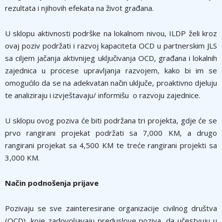
rezultata i njihovih efekata na život građana.
U sklopu aktivnosti podrške na lokalnom nivou, ILDP želi kroz
ovaj poziv podržati i razvoj kapaciteta OCD u partnerskim JLS
sa ciljem jačanja aktivnijeg uključivanja OCD, građana i lokalnih
zajednica u procese upravljanja razvojem, kako bi im se
omogućilo da se na adekvatan način uključe, proaktivno djeluju
te analiziraju i izvještavaju/ informišu o razvoju zajednice.
U sklopu ovog poziva će biti podržana tri projekta, gdje će se
prvo rangirani projekat podržati sa 7,000 KM, a drugo
rangirani projekat sa 4,500 KM te treće rangirani projekti sa
3,000 KM.
Način podnošenja prijave
Pozivaju se sve zainteresirane organizacije civilnog društva
(OCD), koje zadovoljavaju preduslove poziva, da učestvuju u