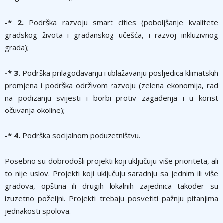
-* 2.
Podrška razvoju smart cities (poboljšanje kvalitete
gradskog života i građanskog učešća, i razvoj inkluzivnog
grada);
-* 3.
Podrška prilagođavanju i ublažavanju posljedica klimatskih
promjena i podrška održivom razvoju (zelena ekonomija, rad
na podizanju svijesti i borbi protiv zagađenja i u korist
očuvanja okoline);
-* 4.
Podrška socijalnom poduzetništvu.
Posebno su dobrodošli projekti koji uključuju više prioriteta, ali
to nije uslov. Projekti koji uključuju saradnju sa jednim ili više
gradova, opština ili drugih lokalnih zajednica također su
izuzetno poželjni. Projekti trebaju posvetiti pažnju pitanjima
jednakosti spolova.