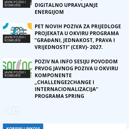
JAVNI POZIVI I
DIGITALNO UPRAVLJANJE
KONKURSI
ENERGIJOM
PET NOVIH POZIVA ZA PRIJEDLOGE
PROJEKATA U OKVIRU PROGRAMA
JAVNI POZIVI I
“GRAĐANI, JEDNAKOST, PRAVA I
KONKURSI
VRIJEDNOSTI” (CERV)- 2027.
POZIV NA INFO SESIJU POVODOM
PRVOG JAVNOG POZIVA U OKVIRU
JAVNI POZIVI I
KOMPONENTE
KONKURSI
„CHALLENGE2CHANGE I
INTERNACIONALIZACIJA“
PROGRAMA SPRING
KORISNI LINKOVI