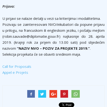
Prijava:
U prijavi se nalaze detalji u vezi sa kriterijima i modalitetima.
Pozivaju se zainteresovani NVO/inkubatori da popune prijavu
u prilogu, na francuskom ili engleskom jeziku, i pošalju mejlom
(robin.sauvade@diplomatie.gouv.fr) najkasnije do 28. aprila
2019. (krajnji rok za prijem do 13.00 sati) pod slijedećim
nazivom
“NAZIV NVO – POZIV ZA PROJEKTE 2019.”
.
Selekcija projekata će se obaviti sredinom maja.
Call for Proposals
Appel e Projets