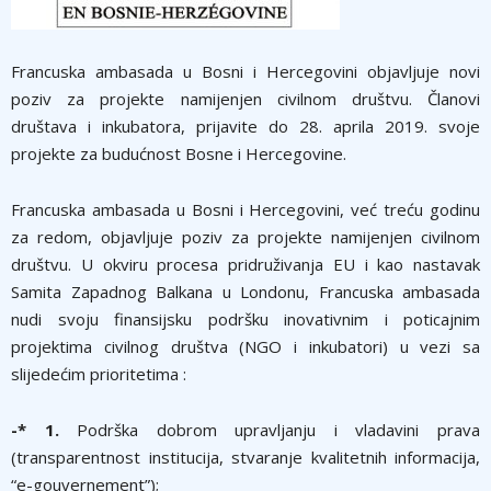
Francuska ambasada u Bosni i Hercegovini objavljuje novi
poziv za projekte namijenjen civilnom društvu. Članovi
društava i inkubatora, prijavite do 28. aprila 2019. svoje
projekte za budućnost Bosne i Hercegovine.
Francuska ambasada u Bosni i Hercegovini, već treću godinu
za redom, objavljuje poziv za projekte namijenjen civilnom
društvu. U okviru procesa pridruživanja EU i kao nastavak
Samita Zapadnog Balkana u Londonu, Francuska ambasada
nudi svoju finansijsku podršku inovativnim i poticajnim
projektima civilnog društva (NGO i inkubatori) u vezi sa
slijedećim prioritetima :
-* 1.
Podrška dobrom upravljanju i vladavini prava
(transparentnost institucija, stvaranje kvalitetnih informacija,
“e-gouvernement”);