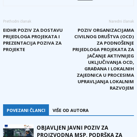
Prethodni članak
Naredni članak
EIDHR POZIV ZA DOSTAVU
POZIV ORGANIZACIJAMA
PRIJEDLOGA PROJEKATA I
CIVILNOG DRUŠTVA (OCD)
PREZENTACIJA POZIVA ZA
ZA PODNOŠENJE
PROJEKTE
PRIJEDLOGA PROJEKATA ZA
JAČANJE AKTIVNIJEG
UKLJUČIVANJA OCD,
GRAĐANA I LOKALNIH
ZAJEDNICA U PROCESIMA
UPRAVLJANJA LOKALNIM
RAZVOJEM
POVEZANI ČLANCI
VIŠE OD AUTORA
OBJAVLJEN JAVNI POZIV ZA
PROIZVODNA MSP, PODRŠKA ZA