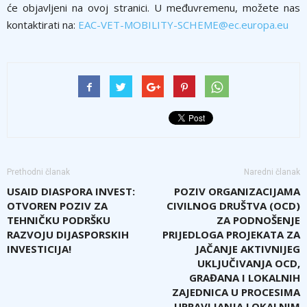
će objavljeni na ovoj stranici. U međuvremenu, možete nas
kontaktirati na:
EAC-VET-MOBILITY-SCHEME@ec.europa.eu
Prethodni članak
Naredni članak
USAID DIASPORA INVEST:
POZIV ORGANIZACIJAMA
OTVOREN POZIV ZA
CIVILNOG DRUŠTVA (OCD)
TEHNIČKU PODRŠKU
ZA PODNOŠENJE
RAZVOJU DIJASPORSKIH
PRIJEDLOGA PROJEKATA ZA
INVESTICIJA!
JAČANJE AKTIVNIJEG
UKLJUČIVANJA OCD,
GRAĐANA I LOKALNIH
ZAJEDNICA U PROCESIMA
UPRAVLJANJA LOKALNIM