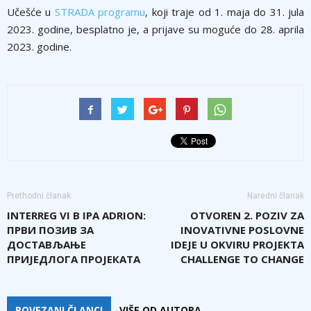
Učešće u
STRADA programu
, koji traje od 1. maja do 31. jula
2023. godine, besplatno je, a prijave su moguće do 28. aprila
2023. godine.
Prethodni članak
Naredni članak
INTERREG VI B IPA ADRION:
OTVOREN 2. POZIV ZA
ПРВИ ПОЗИВ ЗА
INOVATIVNE POSLOVNE
ДОСТАВЉАЊЕ
IDEJE U OKVIRU PROJEKTA
ПРИЈЕДЛОГА ПРОЈЕКАТА
CHALLENGE TO CHANGE
POVEZANI ČLANCI
VIŠE OD AUTORA