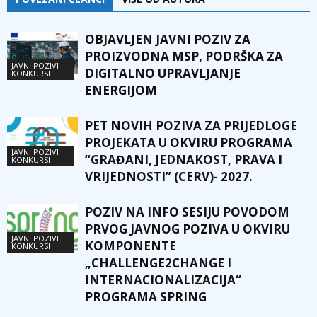
OBJAVLJEN JAVNI POZIV ZA
PROIZVODNA MSP, PODRŠKA ZA
JAVNI POZIVI I
DIGITALNO UPRAVLJANJE
KONKURSI
ENERGIJOM
PET NOVIH POZIVA ZA PRIJEDLOGE
PROJEKATA U OKVIRU PROGRAMA
JAVNI POZIVI I
“GRAĐANI, JEDNAKOST, PRAVA I
KONKURSI
VRIJEDNOSTI” (CERV)- 2027.
POZIV NA INFO SESIJU POVODOM
PRVOG JAVNOG POZIVA U OKVIRU
JAVNI POZIVI I
KOMPONENTE
KONKURSI
„CHALLENGE2CHANGE I
INTERNACIONALIZACIJA“
PROGRAMA SPRING