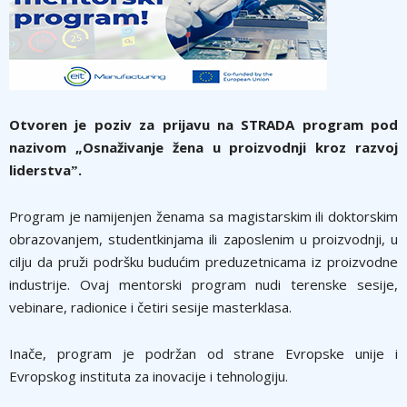
Otvoren je poziv za prijavu na STRADA program pod
nazivom „Osnaživanje žena u proizvodnji kroz razvoj
liderstvaˮ.
Program je namijenjen ženama sa magistarskim ili doktorskim
obrazovanjem, studentkinjama ili zaposlenim u proizvodnji, u
cilju da pruži podršku budućim preduzetnicama iz proizvodne
industrije. Ovaj mentorski program nudi terenske sesije,
vebinare, radionice i četiri sesije masterklasa.
Inače, program je podržan od strane Evropske unije i
Evropskog instituta za inovacije i tehnologiju.