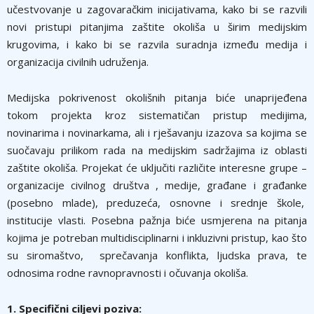
učestvovanje u zagovaračkim inicijativama, kako bi se razvili
novi pristupi pitanjima zaštite okoliša u širim medijskim
krugovima, i kako bi se razvila suradnja između medija i
organizacija civilnih udruženja.
Medijska pokrivenost okolišnih pitanja biće unaprijeđena
tokom projekta kroz sistematičan pristup medijima,
novinarima i novinarkama, ali i rješavanju izazova sa kojima se
suočavaju prilikom rada na medijskim sadržajima iz oblasti
zaštite okoliša. Projekat će uključiti različite interesne grupe –
organizacije civilnog društva , medije, građane i građanke
(posebno mlade), preduzeća, osnovne i srednje škole,
institucije vlasti. Posebna pažnja biće usmjerena na pitanja
kojima je potreban multidisciplinarni i inkluzivni pristup, kao što
su siromaštvo, sprečavanja konflikta, ljudska prava, te
odnosima rodne ravnopravnosti i očuvanja okoliša.
1. Specifični ciljevi poziva: