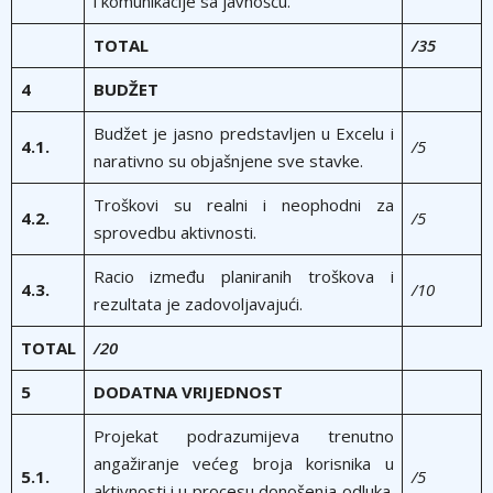
i komunikacije sa javnošću.
TOTAL
/35
4
BUDŽET
Budžet je jasno predstavljen u Excelu i
4.1.
/5
narativno su objašnjene sve stavke.
Troškovi su realni i neophodni za
4.2.
/5
sprovedbu aktivnosti.
Racio između planiranih troškova i
4.3.
/10
rezultata je zadovoljavajući.
TOTAL
/20
5
DODATNA VRIJEDNOST
Projekat podrazumijeva trenutno
angažiranje većeg broja korisnika u
5.1.
/5
aktivnosti i u procesu donošenja odluka.