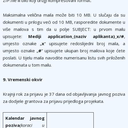
ZIP.file ili bilo koji drugi kompresovani format.
Maksimalna veličina maila može biti 10 MB. U slučaju da su
dokumenti u prilogu veći od 10 MB, rasporedite dokumente u
više mailova s tim da u polje SUBJECT: u prvom mailu
upisujete:
Mediji application_(naziv aplikanta)_x/#
,
umjesto oznake „
x
“ upisujete redoslijedni broj maila, a
umjesto oznake „
#
“ upisujete ukupan broj mailova koje ćete
poslati. U tijelu maila navodite numerisanu listu svih priloženih
dokumenata u tom mailu.
9. Vremenski okvir
Krajnji rok za prijavu je 37 dana od objavljivanja javnog poziva
za dodjele grantova za prijavu prijedloga projekata.
Kalendar javnog
poziva
(koraci u