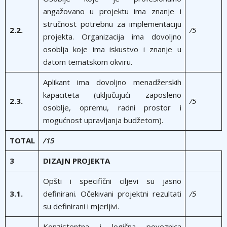
angažovano u projektu ima znanje i
stručnost potrebnu za implementaciju
2.2.
/5
projekta. Organizacija ima dovoljno
osoblja koje ima iskustvo i znanje u
datom tematskom okviru.
Aplikant ima dovoljno menadžerskih
kapaciteta (uključujući zaposleno
2.3.
/5
osoblje, opremu, radni prostor i
mogućnost upravljanja budžetom).
TOTAL
/15
3
DIZAJN PROJEKTA
Opšti i specifični ciljevi su jasno
3.1.
definirani. Očekivani projektni rezultati
/5
su definirani i mjerljivi.
Konzistentna i logična poveznica