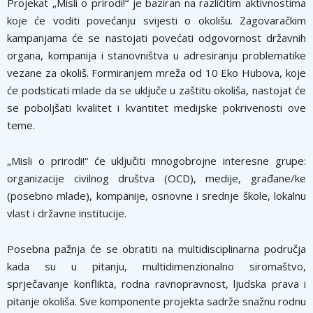
Projekat „Misli o prirodi!“ je baziran na različitim aktivnostima
koje će voditi povećanju svijesti o okolišu. Zagovaračkim
kampanjama će se nastojati povećati odgovornost državnih
organa, kompanija i stanovništva u adresiranju problematike
vezane za okoliš. Formiranjem mreža od 10 Eko Hubova, koje
će podsticati mlade da se uključe u zaštitu okoliša, nastojat će
se poboljšati kvalitet i kvantitet medijske pokrivenosti ove
teme.
„Misli o prirodi!“ će uključiti mnogobrojne interesne grupe:
organizacije civilnog društva (OCD), medije, građane/ke
(posebno mlade), kompanije, osnovne i srednje škole, lokalnu
vlast i državne institucije.
Posebna pažnja će se obratiti na multidisciplinarna područja
kada su u pitanju, multidimenzionalno siromaštvo,
sprječavanje konflikta, rodna ravnopravnost, ljudska prava i
pitanje okoliša. Sve komponente projekta sadrže snažnu rodnu