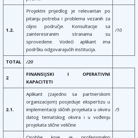
Projektni prijedlog je relevantan po
pitanju potreba i problema vezanih za
ciljno područje. Konsultacije sa
1.2.
/10
zainteresiranim stranama su
sprovedene. Vodeći aplikant ima
podršku odgovarajućih institucija.
TOTAL
/20
FINANSIJSKI I OPERATIVNI
2
KAPACITETI
Aplikant (zajedno sa partnerskom
organizacijom) posjeduje ekspertizu u
2.1.
implementaciji sličnih projekata u okviru
/5
datog tematskog okvira i u vođenju
projekata slične veličine
Osoblje koje je profesionalno