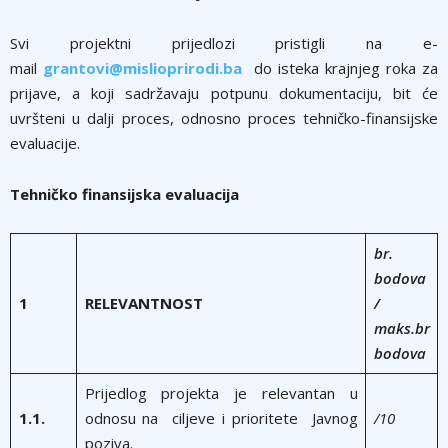
Svi projektni prijedlozi pristigli na e-
mail
grantovi@mislioprirodi.ba
do isteka krajnjeg roka za
prijave, a koji sadržavaju potpunu dokumentaciju, bit će
uvršteni u dalji proces, odnosno proces tehničko-finansijske
evaluacije.
Tehničko finansijska evaluacija
br.
bodova
1
RELEVANTNOST
/
maks.br
bodova
Prijedlog projekta je relevantan u
1.1.
odnosu na ciljeve i prioritete Javnog
/10
poziva.