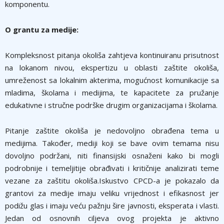
komponentu.
O grantu za medije:
Kompleksnost pitanja okoliša zahtjeva kontinuiranu prisutnost
na lokanom nivou, ekspertizu u oblasti zaštite okoliša,
umreženost sa lokalnim akterima, mogućnost komunikacije sa
mladima, školama i medijima, te kapacitete za pružanje
edukativne i stručne podrške drugim organizacijama i školama.
Pitanje zaštite okoliša je nedovoljno obrađena tema u
medijima. Također, mediji koji se bave ovim temama nisu
dovoljno podržani, niti finansijski osnaženi kako bi mogli
podrobnije i temeljitije obrađivati i kritičnije analizirati teme
vezane za zaštitu okoliša.Iskustvo CPCD-a je pokazalo da
grantovi za medije imaju veliku vrijednost i efikasnost jer
podižu glas i imaju veću pažnju šire javnosti, eksperata i vlasti.
Jedan od osnovnih ciljeva ovog projekta je aktivno