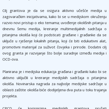
Cilj grantova je da se osigura aktivno učešće medija u
zagovaračkim inicijativama, kako bi se u medijskom okruženju
razvio novi pristup o eko temama; uvođenje okolišnih pitanja u
dnevnu šemu medija, kreiranje multimedijalnih sadržaja o
pitanjima okoliša koji će podsticati građane i građanke da se
uključe u rješenje lokalnih pitanja, koji će biti edukativni alat,
promotivni materijal za suživot čovjeka i prirode. Dodatni cilj
ovog granta je razvijanje što bolje suradnje između medija i
OCD-ova.
Planirana je i medijska edukacija građana i građanki kako bi se
aktivno uključili u kreiranje medijskih sadržaja o pitanjima
okoliša. Novinarska nagrada za najbolje medijske sadržaje u
oblasti zaštite okoliša biće dodijeljena dva puta u toku trajanja
projekta.
CPCD će korisnicima medijskih grantova pružati