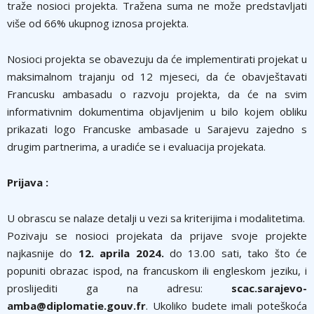
traže nosioci projekta. Tražena suma ne može predstavljati
više od 66% ukupnog iznosa projekta.
Nosioci projekta se obavezuju da će implementirati projekat u
maksimalnom trajanju od 12 mjeseci, da će obavještavati
Francusku ambasadu o razvoju projekta, da će na svim
informativnim dokumentima objavljenim u bilo kojem obliku
prikazati logo Francuske ambasade u Sarajevu zajedno s
drugim partnerima, a uradiće se i evaluacija projekata.
Prijava :
U obrascu se nalaze detalji u vezi sa kriterijima i modalitetima.
Pozivaju se nosioci projekata da prijave svoje projekte
najkasnije do
12. aprila 2024.
do 13.00 sati, tako što će
popuniti obrazac ispod, na francuskom ili engleskom jeziku, i
proslijediti ga na adresu:
scac.sarajevo-
amba@diplomatie.gouv.fr
. Ukoliko budete imali poteškoća