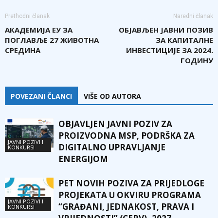
Prethodni članak
Naredni članak
АКАДЕМИЈА ЕУ ЗА
ОБЈАВЉЕН ЈАВНИ ПОЗИВ
ПОГЛАВЉЕ 27 ЖИВОТНА
ЗА КАПИТАЛНЕ
СРЕДИНА
ИНВЕСТИЦИЈЕ ЗА 2024.
ГОДИНУ
POVEZANI ČLANCI
VIŠE OD AUTORA
OBJAVLJEN JAVNI POZIV ZA
PROIZVODNA MSP, PODRŠKA ZA
JAVNI POZIVI I
DIGITALNO UPRAVLJANJE
KONKURSI
ENERGIJOM
PET NOVIH POZIVA ZA PRIJEDLOGE
PROJEKATA U OKVIRU PROGRAMA
JAVNI POZIVI I
“GRAĐANI, JEDNAKOST, PRAVA I
KONKURSI