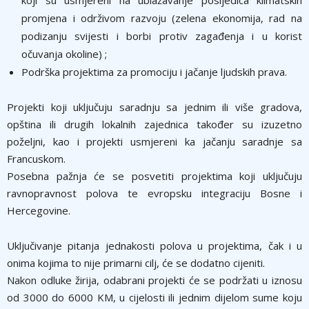
koji su usmjereni na ublažavanje posljedica klimatskih
promjena i održivom razvoju (zelena ekonomija, rad na
podizanju svijesti i borbi protiv zagađenja i u korist
očuvanja okoline) ;
Podrška projektima za promociju i jačanje ljudskih prava.
Projekti koji uključuju saradnju sa jednim ili više gradova,
opština ili drugih lokalnih zajednica također su izuzetno
poželjni, kao i projekti usmjereni ka jačanju saradnje sa
Francuskom.
Posebna pažnja će se posvetiti projektima koji uključuju
ravnopravnost polova te evropsku integraciju Bosne i
Hercegovine.
Uključivanje pitanja jednakosti polova u projektima, čak i u
onima kojima to nije primarni cilj, će se dodatno cijeniti.
Nakon odluke žirija, odabrani projekti će se podržati u iznosu
od 3000 do 6000 KM, u cijelosti ili jednim dijelom sume koju