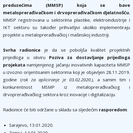
preduzećima (MMSP) koja se bave
metaloprerađivačkom i drvoprerađivačkom djelatnošću.
MMSP registrovana u sektorima plastike, elektroindustrije i
IKT sektoru su također prihvatljivi ukoliko implementiraju
projekte u metaloprerađivačkoj i mašinskoj industriji.
Svrha radionice
je da se poboljša kvalitet projektnih
prijedloga u okviru
Poziva za dostavljanje prijedloga
projekata
namijenjenog jačanju inovativnih kapaciteta MMSP
u izvozno orijentisanim sektorima koji je objavljen 28.11.2019.
godine (
rok za apliciranje je 03.02.2020.),
a samim tim i
konkurentnost MSMP iz metaloprerađivačkog i
drvoprerađivačkog sektora kroz inovacije i digitalizaciju.
Radionice će biti održane u skladu sa sljedećim
rasporedom
:
Sarajevo, 13.01.2020.
Zenica, 14.01.2020.