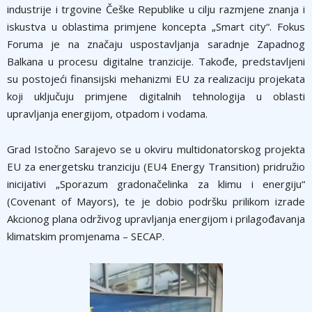
industrije i trgovine Češke Republike u cilju razmjene znanja i
iskustva u oblastima primjene koncepta „Smart city“. Fokus
Foruma je na značaju uspostavljanja saradnje Zapadnog
Balkana u procesu digitalne tranzicije. Takođe, predstavljeni
su postojeći finansijski mehanizmi EU za realizaciju projekata
koji uključuju primjene digitalnih tehnologija u oblasti
upravljanja energijom, otpadom i vodama.
Grad Istočno Sarajevo se u okviru multidonatorskog projekta
EU za energetsku tranziciju (EU4 Energy Transition) pridružio
inicijativi „Sporazum gradonačelinka za klimu i energiju“
(Covenant of Mayors), te je dobio podršku prilikom izrade
Akcionog plana održivog upravljanja energijom i prilagođavanja
klimatskim promjenama – SECAP.