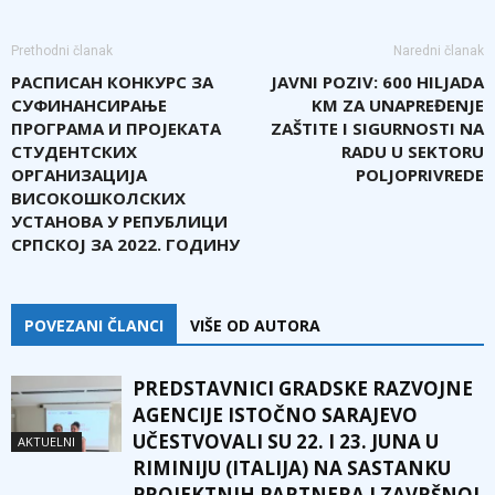
Prethodni članak
Naredni članak
РАСПИСАН КОНКУРС ЗА
JAVNI POZIV: 600 HILJADA
СУФИНАНСИРАЊЕ
KM ZA UNAPREĐENJE
ПРОГРАМА И ПРОЈЕКАТА
ZAŠTITE I SIGURNOSTI NA
СТУДЕНТСКИХ
RADU U SEKTORU
ОРГАНИЗАЦИЈА
POLJOPRIVREDE
ВИСОКОШКОЛСКИХ
УСТАНОВА У РЕПУБЛИЦИ
СРПСКОЈ ЗА 2022. ГОДИНУ
POVEZANI ČLANCI
VIŠE OD AUTORA
PREDSTAVNICI GRADSKE RAZVOJNE
AGENCIJE ISTOČNO SARAJEVO
UČESTVOVALI SU 22. I 23. JUNA U
AKTUELNI
RIMINIJU (ITALIJA) NA SASTANKU
PROJEKTNIH PARTNERA I ZAVRŠNOJ