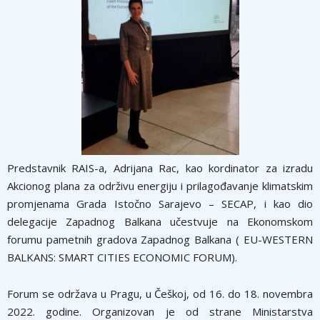
Predstavnik RAIS-a, Adrijana Rac, kao kordinator za izradu
Akcionog plana za održivu energiju i prilagođavanje klimatskim
promjenama Grada Istočno Sarajevo – SECAP, i kao dio
delegacije Zapadnog Balkana učestvuje na Ekonomskom
forumu pametnih gradova Zapadnog Balkana ( EU-WESTERN
BALKANS: SMART CITIES ECONOMIC FORUM).
Forum se održava u Pragu, u Češkoj, od 16. do 18. novembra
2022. godine. Organizovan je od strane Ministarstva