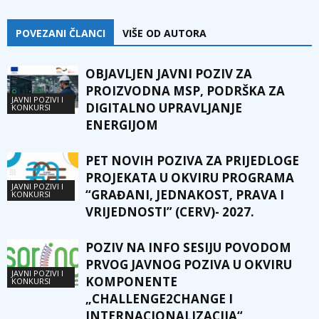
POVEZANI ČLANCI
VIŠE OD AUTORA
OBJAVLJEN JAVNI POZIV ZA
PROIZVODNA MSP, PODRŠKA ZA
JAVNI POZIVI I
DIGITALNO UPRAVLJANJE
KONKURSI
ENERGIJOM
PET NOVIH POZIVA ZA PRIJEDLOGE
PROJEKATA U OKVIRU PROGRAMA
JAVNI POZIVI I
“GRAĐANI, JEDNAKOST, PRAVA I
KONKURSI
VRIJEDNOSTI” (CERV)- 2027.
POZIV NA INFO SESIJU POVODOM
PRVOG JAVNOG POZIVA U OKVIRU
JAVNI POZIVI I
KOMPONENTE
KONKURSI
„CHALLENGE2CHANGE I
INTERNACIONALIZACIJA“