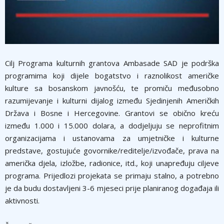
Cilj Programa kulturnih grantova Ambasade SAD je podrška
programima koji dijele bogatstvo i raznolikost američke
kulture sa bosanskom javnošću, te promiču međusobno
razumijevanje i kulturni dijalog između Sjedinjenih Američkih
Država i Bosne i Hercegovine. Grantovi se obično kreću
između 1.000 i 15.000 dolara, a dodjeljuju se neprofitnim
organizacijama i ustanovama za umjetničke i kulturne
predstave, gostujuće govornike/reditelje/izvođače, prava na
američka djela, izložbe, radionice, itd., koji unapređuju ciljeve
programa. Prijedlozi projekata se primaju stalno, a potrebno
je da budu dostavljeni 3-6 mjeseci prije planiranog događaja ili
aktivnosti.