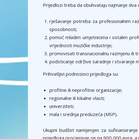
Prijedlozi treba da obuhvataju najmanje dva od 
rješavanje potreba za profesionalnim razv
sposobnosti;
pomoć mladim umjetnicima i ostalim prof
vrijednosti muzičke industrije;
promovisati transnacionalnu razmjenu ili 
podsticanje održive saradnje i stvaranje mr
Prihvatljivi podnosioci prijedloga su:
profitne ili neprofitne organizacije;
regionalne ili lokalne vlasti;
univerziteti;
mala i srednja preduzeća (MSP).
Ukupni budžet namijenjen za sufinansiranj
prijedloga procjenjuje se na 900 000 evra, a