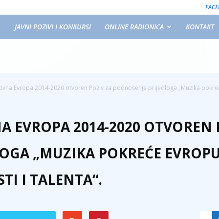
FAC
JAVNI POZIVI I KONKURSI
ONLINE RADIONICA
KONTAKT
ivna Evropa 2014-2020 otvoren Poziv za podnošenje prijedloga „Muzika pokreć
 EVROPA 2014-2020 OTVOREN 
OGA „MUZIKA POKREĆE EVROPU:
I I TALENTA“.