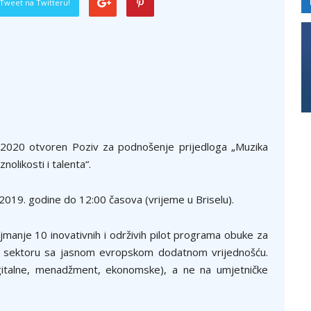
Tweet na Twitteru!
2020 otvoren Poziv za podnošenje prijedloga „Muzika
olikosti i talenta“.
2019. godine do 12:00 časova (vrijeme u Briselu).
najmanje 10 inovativnih i održivih pilot programa obuke za
m sektoru sa jasnom evropskom dodatnom vrijednošću.
igitalne, menadžment, ekonomske), a ne na umjetničke