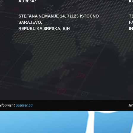
ADRESA:
K
STEFANA NEMANJE 14, 71123 ISTOČNO
T
SARAJEVO,
F
REPUBLIKA SRPSKA, BIH
I
evelopment
pcenter.ba
IN