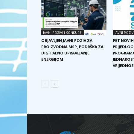
JAVNI POZIVI I KONKURSI
JAVNI POZIV
OBJAVLJEN JAVNI POZIV ZA
PET NOVIH
PROIZVODNA MSP, PODRŠKA ZA
PRIJEDLOG
DIGITALNO UPRAVLJANJE
PROGRAMA
ENERGIJOM
JEDNAKOST
VRIJEDNOST