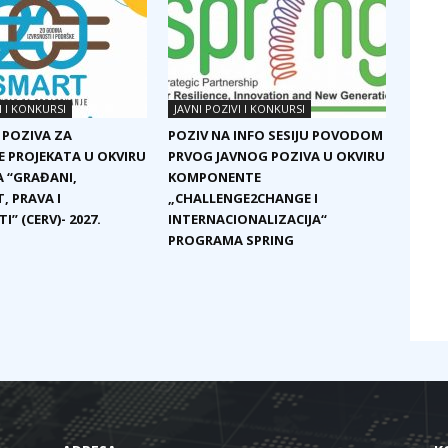
I I KONKURSI
JAVNI POZIVI I KONKURSI
 POZIVA ZA
POZIV NA INFO SESIJU POVODOM
E PROJEKATA U OKVIRU
PRVOG JAVNOG POZIVA U OKVIRU
 “GRAĐANI,
KOMPONENTE
, PRAVA I
„CHALLENGE2CHANGE I
I” (CERV)- 2027.
INTERNACIONALIZACIJA“
PROGRAMA SPRING