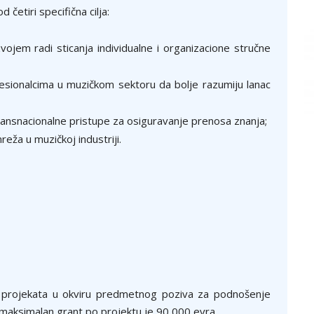
četiri specifična cilja:
ojem radi sticanja individualne i organizacione stručne
esionalcima u muzičkom sektoru da bolje razumiju lanac
transnacionalne pristupe za osiguravanje prenosa znanja;
eža u muzičkoj industriji.
e projekata u okviru predmetnog poziva za podnošenje
 maksimalan grant po projektu je 90 000 evra.