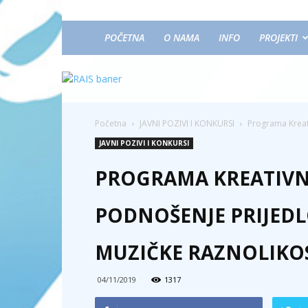
POČETNA
O NAMA
INFO
PROJEKTI
Početna
JAVNI POZIVI I KONKURSI
Programa Kreat
JAVNI POZIVI I KONKURSI
PROGRAMA KREATIVNA
PODNOŠENJE PRIJEDL
MUZIČKE RAZNOLIKOST
04/11/2019
1317