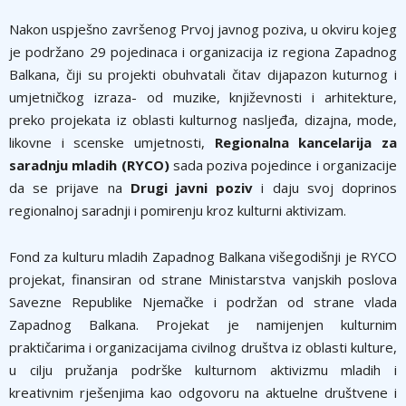
Nakon uspješno završenog Prvoj javnog poziva, u okviru kojeg
je podržano 29 pojedinaca i organizacija iz regiona Zapadnog
Balkana, čiji su projekti obuhvatali čitav dijapazon kuturnog i
umjetničkog izraza- od muzike, književnosti i arhitekture,
preko projekata iz oblasti kulturnog nasljeđa, dizajna, mode,
likovne i scenske umjetnosti,
Regionalna kancelarija za
saradnju mladih (RYCO)
sada poziva pojedince i organizacije
da se prijave na
Drugi javni poziv
i daju svoj doprinos
regionalnoj saradnji i pomirenju kroz kulturni aktivizam.
Fond za kulturu mladih Zapadnog Balkana višegodišnji je RYCO
projekat, finansiran od strane Ministarstva vanjskih poslova
Savezne Republike Njemačke i podržan od strane vlada
Zapadnog Balkana. Projekat je namijenjen kulturnim
praktičarima i organizacijama civilnog društva iz oblasti kulture,
u cilju pružanja podrške kulturnom aktivizmu mladih i
kreativnim rješenjima kao odgovoru na aktuelne društvene i