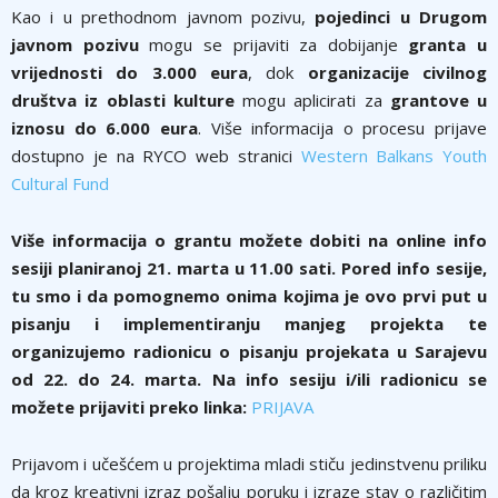
Kao i u prethodnom javnom pozivu,
pojedinci u Drugom
javnom pozivu
mogu se prijaviti za dobijanje
granta u
vrijednosti do 3.000 eura
, dok
organizacije civilnog
društva iz oblasti kulture
mogu aplicirati za
grantove u
iznosu do 6.000 eura
. Više informacija o procesu prijave
dostupno je na RYCO web stranici
Western Balkans Youth
Cultural Fund
Više informacija o grantu možete dobiti na online info
sesiji planiranoj 21. marta u 11.00 sati. Pored info sesije,
tu smo i da pomognemo onima kojima je ovo prvi put u
pisanju i implementiranju manjeg projekta te
organizujemo radionicu o pisanju projekata u Sarajevu
od 22. do 24. marta. Na info sesiju i/ili radionicu se
možete prijaviti preko linka:
PRIJAVA
Prijavom i učešćem u projektima mladi stiču jedinstvenu priliku
da kroz kreativni izraz pošalju poruku i izraze stav o različitim