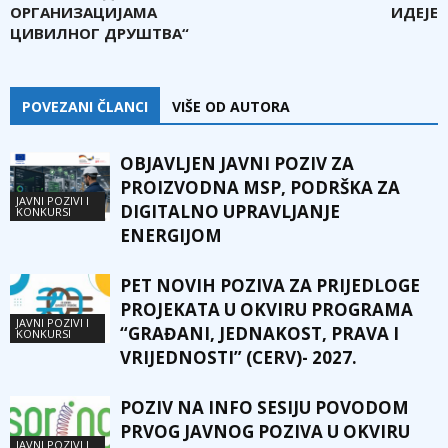
ОРГАНИЗАЦИЈАМА
ИДЕЈЕ
ЦИВИЛНОГ ДРУШТВА“
POVEZANI ČLANCI
VIŠE OD AUTORA
OBJAVLJEN JAVNI POZIV ZA
PROIZVODNA MSP, PODRŠKA ZA
JAVNI POZIVI I
DIGITALNO UPRAVLJANJE
KONKURSI
ENERGIJOM
PET NOVIH POZIVA ZA PRIJEDLOGE
PROJEKATA U OKVIRU PROGRAMA
JAVNI POZIVI I
“GRAĐANI, JEDNAKOST, PRAVA I
KONKURSI
VRIJEDNOSTI” (CERV)- 2027.
POZIV NA INFO SESIJU POVODOM
PRVOG JAVNOG POZIVA U OKVIRU
JAVNI POZIVI I