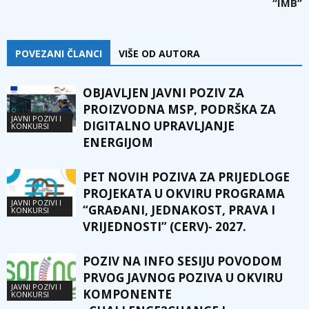
“IMB”
POVEZANI ČLANCI
VIŠE OD AUTORA
OBJAVLJEN JAVNI POZIV ZA
PROIZVODNA MSP, PODRŠKA ZA
JAVNI POZIVI I
DIGITALNO UPRAVLJANJE
KONKURSI
ENERGIJOM
PET NOVIH POZIVA ZA PRIJEDLOGE
PROJEKATA U OKVIRU PROGRAMA
JAVNI POZIVI I
“GRAĐANI, JEDNAKOST, PRAVA I
KONKURSI
VRIJEDNOSTI” (CERV)- 2027.
POZIV NA INFO SESIJU POVODOM
PRVOG JAVNOG POZIVA U OKVIRU
JAVNI POZIVI I
KOMPONENTE
KONKURSI