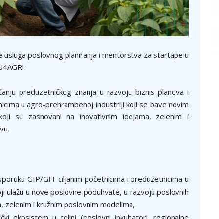
e usluga poslovnog planiranja i mentorstva za startape u
EU4AGRI.
čanju preduzetničkog znanja u razvoju biznis planova i
icima u agro-prehrambenoj industriji koji se bave novim
ji su zasnovani na inovativnim idejama, zelenim i
vu.
sporuku GIP/GFF ciljanim početnicima i preduzetnicima u
i ulažu u nove poslovne poduhvate, u razvoju poslovnih
a, zelenim i kružnim poslovnim modelima,
ki ekosistem u celini (poslovni inkubatori, regionalne