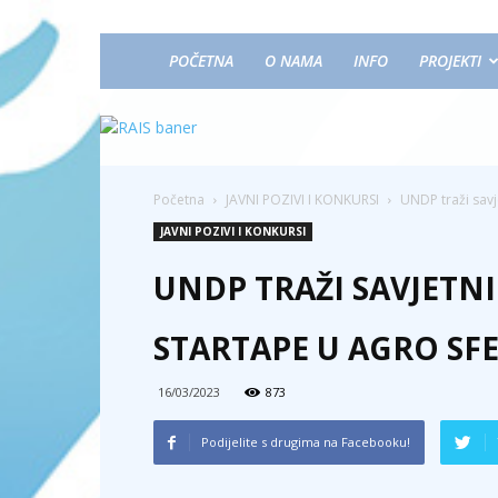
POČETNA
O NAMA
INFO
PROJEKTI
Početna
JAVNI POZIVI I KONKURSI
UNDP traži savj
JAVNI POZIVI I KONKURSI
UNDP TRAŽI SAVJETN
STARTAPE U AGRO SFE
16/03/2023
873
Podijelite s drugima na Facebooku!