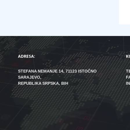
ADRESA:
K
STEFANA NEMANJE 14, 71123 ISTOČNO
T
SARAJEVO,
F
REPUBLIKA SRPSKA, BIH
I