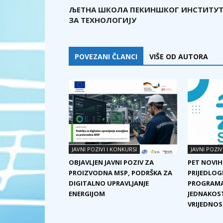
ЉЕТНА ШКОЛА ПЕКИНШКОГ ИНСТИТУ
ЗА ТЕХНОЛОГИЈУ
POVEZANI ČLANCI
VIŠE OD AUTORA
JAVNI POZIVI I KONKURSI
JAVNI POZIV
OBJAVLJEN JAVNI POZIV ZA
PET NOVIH
PROIZVODNA MSP, PODRŠKA ZA
PRIJEDLOG
DIGITALNO UPRAVLJANJE
PROGRAMA
ENERGIJOM
JEDNAKOST
VRIJEDNOST