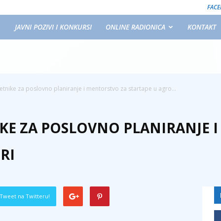
FAC
JAVNI POZIVI I KONKURSI
ONLINE RADIONICA
KONTAKT
etnike za poslovno planiranje i mentorstvo za startape u agro...
IKE ZA POSLOVNO PLANIRANJE 
RI
Tweet na Twitteru!