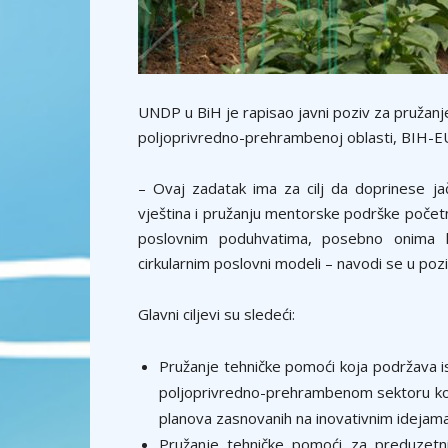
UNDP u BiH je rapisao javni poziv za pružanj
poljoprivredno-prehrambenoj oblasti, BIH-
– Ovaj zadatak ima za cilj da doprinese ja
vještina i pružanju mentorske podrške početn
poslovnim poduhvatima, posebno onima ko
cirkularnim poslovni modeli – navodi se u pozi
Glavni ciljevi su sledeći:
Pružanje tehničke pomoći koja podržava i
poljoprivredno-prehrambenom sektoru koj
planova zasnovanih na inovativnim idejam
Pružanje tehničke pomoći za preduzetnič