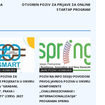
ТА
OTVOREN POZIV ZA PRIJAVE ZA ONLINE
STARTAP PROGRAM
I I KONKURSI
JAVNI POZIVI I KONKURSI
 POZIVA ZA
POZIV NA INFO SESIJU POVODOM
E PROJEKATA U OKVIRU
PRVOG JAVNOG POZIVA U OKVIRU
 “GRAĐANI,
KOMPONENTE
, PRAVA I
„CHALLENGE2CHANGE I
I” (CERV)- 2027.
INTERNACIONALIZACIJA“
PROGRAMA SPRING