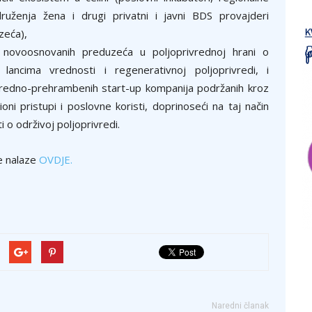
druženja žena i drugi privatni i javni BDS provajderi
zeća),
e novoosnovanih preduzeća u poljoprivrednoj hrani o
 lancima vrednosti i regenerativnoj poljoprivredi, i
ivredno-prehrambenih start-up kompanija podržanih kroz
cioni pristupi i poslovne koristi, doprinoseći na taj način
 o održivoj poljoprivredi.
e nalaze
OVDJE.
Naredni članak