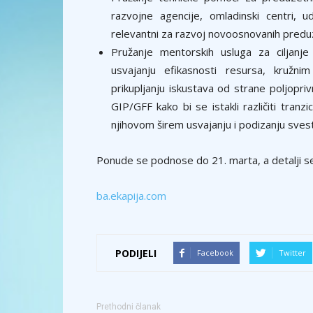
razvojne agencije, omladinski centri, u
relevantni za razvoj novoosnovanih predu
Pružanje mentorskih usluga za ciljanj
usvajanju efikasnosti resursa, kružnim
prikupljanju iskustava od strane poljopr
GIP/GFF kako bi se istakli različiti tranzi
njihovom širem usvajanju i podizanju svesti
Ponude se podnose do 21. marta, a detalji s
ba.ekapija.com
PODIJELI
Facebook
Twitter
Prethodni članak