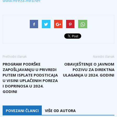
www.mreza-mira.net
Prethodni članak
Naredni članak
PROGRAM PODRŠKE
OBAVJEŠTENJE O JAVNOM
ZAPOŠLJAVANJU U PRIVREDI
POZIVU ZA DIREKTNA
PUTEM ISPLATE PODSTICAJA
ULAGANJA U 2024. GODINI
U VISINI UPLAĆENIH POREZA
I DOPRINOSA U 2024.
GODINI
POVEZANI ČLANCI
VIŠE OD AUTORA