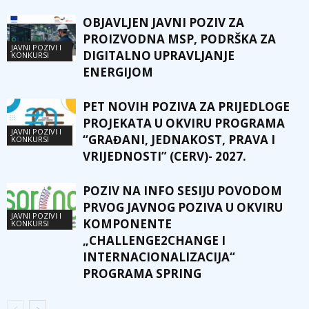
OBJAVLJEN JAVNI POZIV ZA
PROIZVODNA MSP, PODRŠKA ZA
JAVNI POZIVI I
DIGITALNO UPRAVLJANJE
KONKURSI
ENERGIJOM
PET NOVIH POZIVA ZA PRIJEDLOGE
PROJEKATA U OKVIRU PROGRAMA
JAVNI POZIVI I
“GRAĐANI, JEDNAKOST, PRAVA I
KONKURSI
VRIJEDNOSTI” (CERV)- 2027.
POZIV NA INFO SESIJU POVODOM
PRVOG JAVNOG POZIVA U OKVIRU
JAVNI POZIVI I
KOMPONENTE
KONKURSI
„CHALLENGE2CHANGE I
INTERNACIONALIZACIJA“
PROGRAMA SPRING