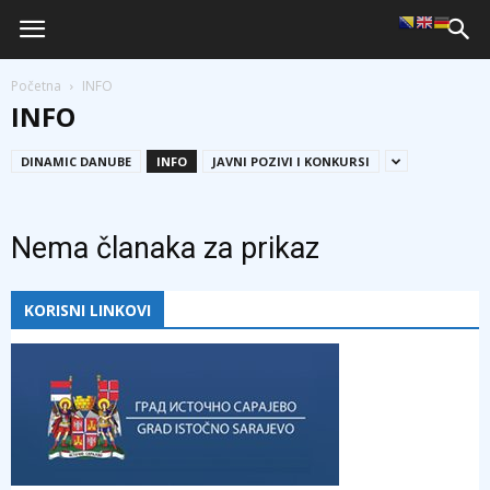
Početna
INFO
INFO
DINAMIC DANUBE
INFO
JAVNI POZIVI I KONKURSI
Nema članaka za prikaz
KORISNI LINKOVI