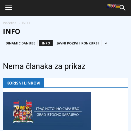
Početna
INFO
INFO
DINAMIC DANUBE
INFO
JAVNI POZIVI I KONKURSI
Nema članaka za prikaz
KORISNI LINKOVI