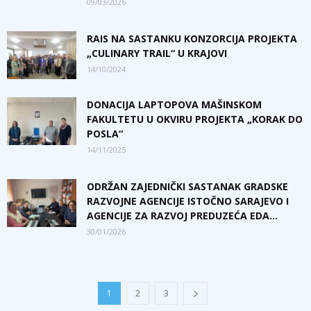
09/03/2026
RAIS NA SASTANKU KONZORCIJA PROJEKTA
„CULINARY TRAIL“ U KRAJOVI
14/10/2024
DONACIJA LAPTOPOVA MAŠINSKOM
FAKULTETU U OKVIRU PROJEKTA „KORAK DO
POSLA“
14/11/2025
ODRŽAN ZAJEDNIČKI SASTANAK GRADSKE
RAZVOJNE AGENCIJE ISTOČNO SARAJEVO I
AGENCIJE ZA RAZVOJ PREDUZEĆA EDA...
30/01/2026
1
2
3