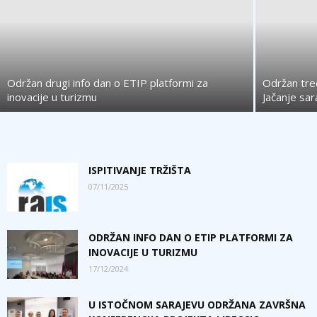
Održan drugi info dan o ETIP platformi za
Održan treć
inovacije u turizmu
Jačanje sar
ISPITIVANJE TRŽIŠTA
07/11/2025
ODRŽAN INFO DAN O ETIP PLATFORMI ZA
INOVACIJE U TURIZMU
17/12/2024
U ISTOČNOM SARAJEVU ODRŽANA ZAVRŠNA