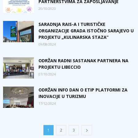
PARTNERSTVIMA ZA ZAPOŠLJAVANJE
20/10/2023
SARADNJA RAIS-A I TURISTIČKE
ORGANIZACIJE GRADA ISTOČNO SARAJEVO U
PROJEKTU „KULINARSKA STAZA“
09/08/2024
ODRŽAN RADNI SASTANAK PARTNERA NA
PROJEKTU LIBECCIO
07/10/2024
ODRŽAN INFO DAN O ETIP PLATFORMI ZA
INOVACIJE U TURIZMU
17/12/2024
1
2
3