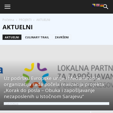
Početna
PROJEKTI
AKTUELNI
AKTUELNI
AKTUELNI
CULINARY TRAIL
ZAVRŠENI
Uz podršku Evropske unije i Međunarodne
organizacija rada počela realizacija projekta
„Korak do posla – Obuka i zapošljavanje
nezaposlenih u Istočnom Sarajevu“
15/07/2024