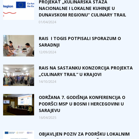
PROJEKAT „КULINARSKA STAZA
NACIONALNE I LOKALNE KUHINJE U
DUNAVSKOM REGIONU“ CULINARY TRAIL
01/04/2024
RAIS I TOGIS POTPISALI SPORAZUM O
SARADNJI
12/09/2024
RAIS NA SASTANKU KONZORCIJA PROJEKTA
„CULINARY TRAIL“ U KRAJOVI
14/10/2024
ODRŽANA 7. GODIŠNJA KONFERENCIJA O
PODRŠCI MSP U BOSNI I HERCEGOVINI U
SARAJEVU
16/04/2025
OBJAVLJEN POZIV ZA PODRŠKU LOKALNIM