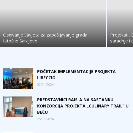
Osnivanje Savjeta za zapošljavanje grada
Projekat „
Istočno Sarajevo
saradnje i 
POČETAK IMPLEMENTACIJE PROJEKTA
LIBECCIO
02/04/2024
PREDSTAVNICI RAIS-A NA SASTANKU
KONZORCIJA PROJEKTA „CULINARY TRAIL“ U
BEČU
25/06/2024