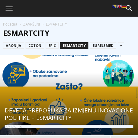
Početna
ZAVRŠENI
ESMARTCITY
ESMARTCITY
ARONIJA
COTON
EPIC
ESMARTCITY
EURELSMED
DEVETA PREPORUKA ZA IZMJENU INOVACIONE
POLITIKE – ESMARTCITY
27/07/2020