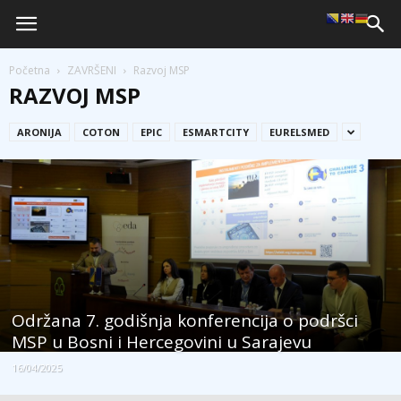
Početna
ZAVRŠENI
Razvoj MSP
RAZVOJ MSP
ARONIJA
COTON
EPIC
ESMARTCITY
EURELSMED
Održana 7. godišnja konferencija o podršci
MSP u Bosni i Hercegovini u Sarajevu
16/04/2025