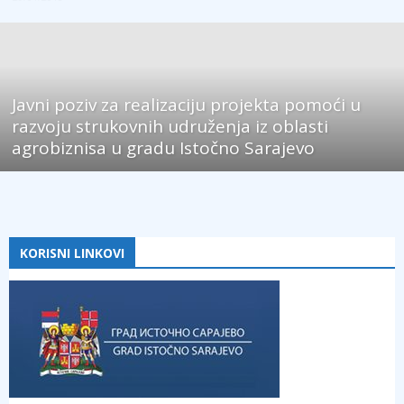
Javni poziv za realizaciju projekta pomoći u
razvoju strukovnih udruženja iz oblasti
agrobiznisa u gradu Istočno Sarajevo
KORISNI LINKOVI