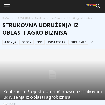
Početna
ZAVRŠENI
Strukovna udruženja iz oblasti agro biznisa
STRUKOVNA UDRUŽENJA IZ
OBLASTI AGRO BIZNISA
ARONIJA
COTON
EPIC
ESMARTCITY
EURELSMED
Realizacija Projekta pomoći razvoju strukovnih
udruženja iz oblasti agrobiznisa
29/01/2018